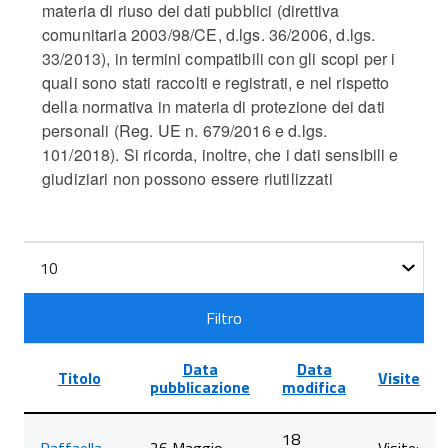
materia di riuso dei dati pubblici (direttiva
comunitaria 2003/98/CE, d.lgs. 36/2006, d.lgs.
33/2013), in termini compatibili con gli scopi per i
quali sono stati raccolti e registrati, e nel rispetto
della normativa in materia di protezione dei dati
personali (Reg. UE n. 679/2016 e d.lgs.
101/2018). Si ricorda, inoltre, che i dati sensibili e
giudiziari non possono essere riutilizzati
Filtri
Visualizza
n.
Filtro
Data
Data
Titolo
Visite
pubblicazione
modifica
Lista
18
degli