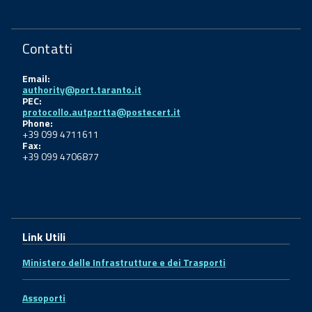
Contatti
Email:
authority@port.taranto.it
PEC:
protocollo.autportta@postecert.it
Phone:
+39 099 4711611
Fax:
+39 099 4706877
Link Utili
Ministero delle Infrastrutture e dei Trasporti
Assoporti