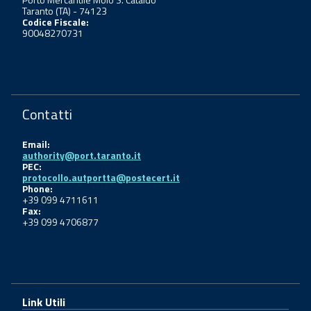
Taranto (TA) - 74123
Codice Fiscale:
90048270731
Contatti
Email:
authority@port.taranto.it
PEC:
protocollo.autportta@postecert.it
Phone:
+39 099 4711611
Fax:
+39 099 4706877
Link Utili