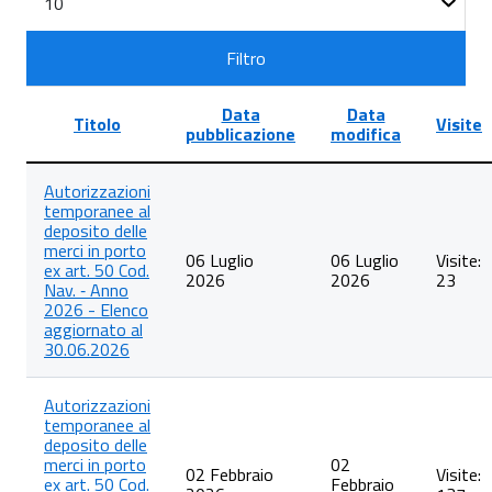
n.
Filtro
Data
Data
Titolo
Visite
pubblicazione
modifica
Lista
Autorizzazioni
degli
temporanee al
articoli
deposito delle
nella
merci in porto
categoria
06 Luglio
06 Luglio
Visite:
ex art. 50 Cod.
Rilascio
2026
2026
23
Nav. ‐ Anno
autorizzazioni
2026 - Elenco
temporanee
aggiornato al
al
30.06.2026
deposito
delle
merci
Autorizzazioni
in
temporanee al
porto
deposito delle
ex
merci in porto
02
art.
02 Febbraio
Visite:
ex art. 50 Cod.
Febbraio
50