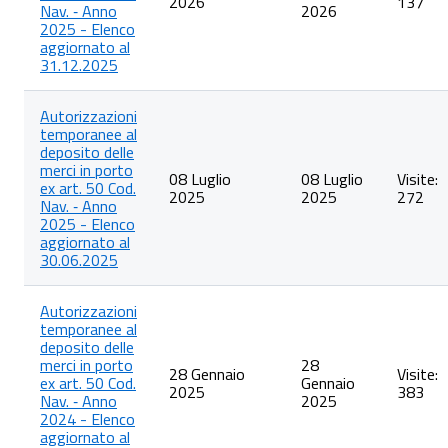
2026
137
Nav. ‐ Anno
2026
Cod.
2025 - Elenco
Nav.
aggiornato al
31.12.2025
Autorizzazioni
temporanee al
deposito delle
merci in porto
08 Luglio
08 Luglio
Visite:
ex art. 50 Cod.
2025
2025
272
Nav. ‐ Anno
2025 - Elenco
aggiornato al
30.06.2025
Autorizzazioni
temporanee al
deposito delle
merci in porto
28
28 Gennaio
Visite:
ex art. 50 Cod.
Gennaio
2025
383
Nav. ‐ Anno
2025
2024 - Elenco
aggiornato al