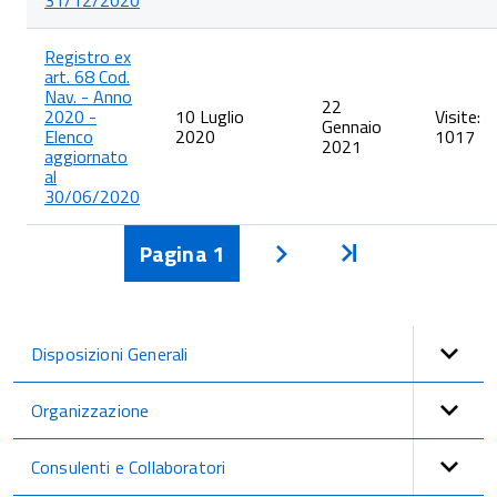
31/12/2020
Registro ex
art. 68 Cod.
Nav. - Anno
22
2020 -
10 Luglio
Visite:
Gennaio
Elenco
2020
1017
2021
aggiornato
al
30/06/2020
Pagina
1
Inizio
Avanti
Disposizioni Generali
Organizzazione
Consulenti e Collaboratori