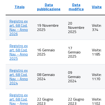
Data
Data
Titolo
Visite
pubblicazione
modifica
Lista
Registro ex
degli
20
art. 68 Cod.
19 Novembre
Visite:
articoli
Novembre
Nav. - Anno
2025
374
nella
2025
2026
categoria
Iscrizione
nei
Registro ex
registri
17
art. 68 Cod.
16 Gennaio
Visite:
ex
Gennaio
Nav. - Anno
2025
1185
art.
2025
2025
68
Cod.
Nav
Registro ex
09
art. 68 Cod.
08 Gennaio
Visite:
Gennaio
Nav. - Anno
2024
1170
2024
2024
Registro ex
art. 68 Cod.
22 Giugno
22 Giugno
Visite:
Nav. - Anno
2023
2023
1102