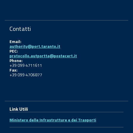
Contatti
Email:
authority@port.taranto.it
PEC:
protocollo.autportta@postecert.it
Phone:
+39 099 4711611
Fax:
+39 099 4706877
Link Utili
Ministero delle Infrastrutture e dei Trasporti