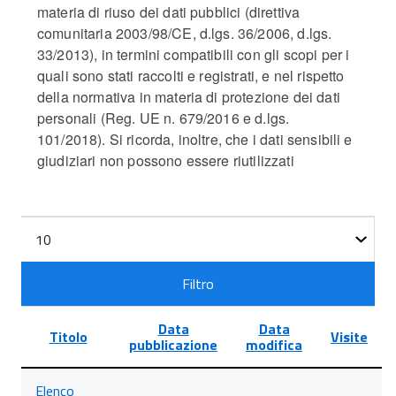
materia di riuso dei dati pubblici (direttiva
comunitaria 2003/98/CE, d.lgs. 36/2006, d.lgs.
33/2013), in termini compatibili con gli scopi per i
quali sono stati raccolti e registrati, e nel rispetto
della normativa in materia di protezione dei dati
personali (Reg. UE n. 679/2016 e d.lgs.
101/2018). Si ricorda, inoltre, che i dati sensibili e
giudiziari non possono essere riutilizzati
Filtri
Visualizza
n.
Filtro
Data
Data
Titolo
Visite
pubblicazione
modifica
Lista
Elenco
degli