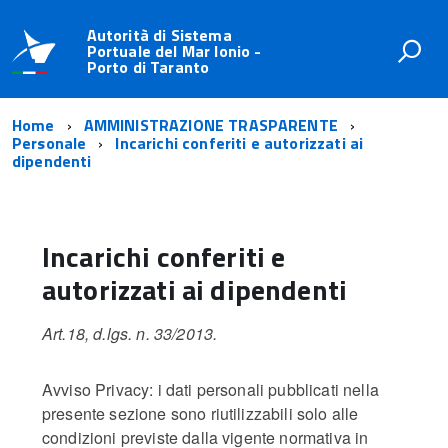
Autorità di Sistema
Portuale del Mar Ionio -
Porto di Taranto
Home
AMMINISTRAZIONE TRASPARENTE
Personale
Incarichi conferiti e autorizzati ai
dipendenti
Incarichi conferiti e
autorizzati ai dipendenti
Art.18, d.lgs. n. 33/2013.
Avviso Privacy: i dati personali pubblicati nella
presente sezione sono riutilizzabili solo alle
condizioni previste dalla vigente normativa in