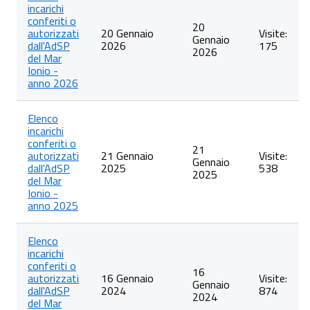
incarichi
articoli
conferiti o
nella
20
autorizzati
20 Gennaio
Visite:
categoria
Gennaio
dall'AdSP
2026
175
Incarichi
2026
del Mar
conferiti
Ionio -
e
anno 2026
autorizzati
ai
dipendenti
Elenco
incarichi
conferiti o
21
autorizzati
21 Gennaio
Visite:
Gennaio
dall'AdSP
2025
538
2025
del Mar
Ionio -
anno 2025
Elenco
incarichi
conferiti o
16
autorizzati
16 Gennaio
Visite:
Gennaio
dall'AdSP
2024
874
2024
del Mar