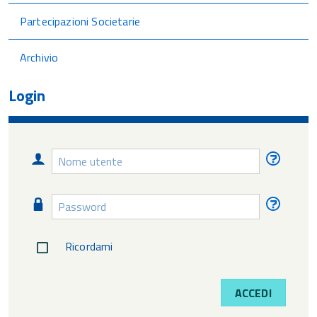
Partecipazioni Societarie
Archivio
Login
Nome
Nome
utente
utente
diment
Password
Passw
diment
Ricordami
ACCEDI