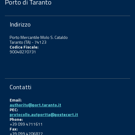
Porto di Taranto
Indirizzo
Porto Mercantile Molo S. Cataldo
Taranto (TA) - 74123
Codice Fiscale:
90048270731
Contatti
Email:
authority@port.taranto.it
PEC:
protocollo.autportta@postecert.it
Phone:
+39 099 4711611
Fax:
+39 099 4706877