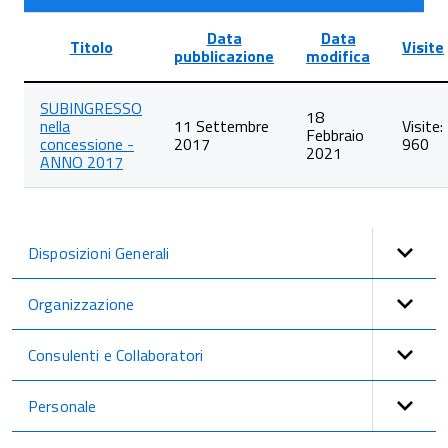
Data
Data
Titolo
Visite
pubblicazione
modifica
Lista
SUBINGRESSO
degli
18
nella
11 Settembre
Visite:
articoli
Febbraio
concessione -
2017
960
nella
2021
ANNO 2017
categoria
Subingresso
nella
concessione
Disposizioni Generali
Organizzazione
Consulenti e Collaboratori
Personale