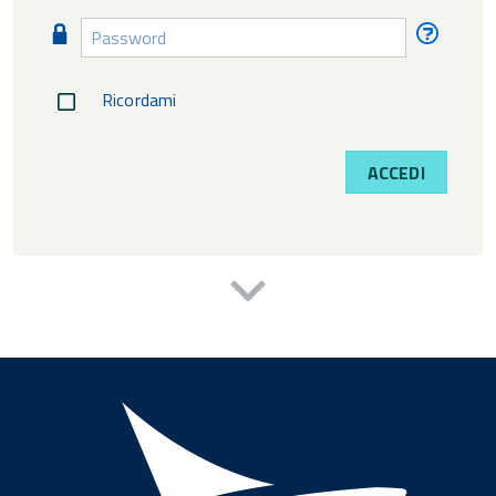
Password
Passw
diment
Ricordami
ACCEDI