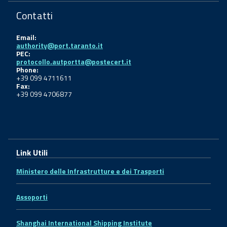
Contatti
Email:
authority@port.taranto.it
PEC:
protocollo.autportta@postecert.it
Phone:
+39 099 4711611
Fax:
+39 099 4706877
Link Utili
Ministero delle Infrastrutture e dei Trasporti
Assoporti
Shanghai International Shipping Institute