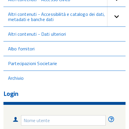
Altri contenuti - Accessibilità e catalogo dei dati,
metadati e banche dati
Altri contenuti - Dati ulteriori
Albo fornitori
Partecipazioni Societarie
Archivio
Login
Nome
Nome
utente
utente
diment