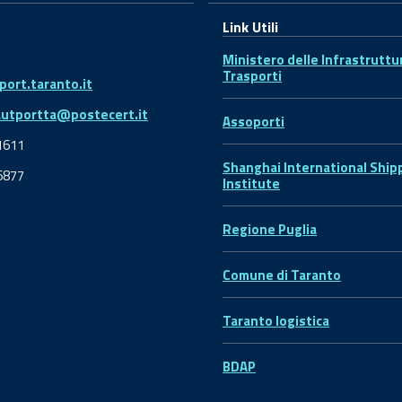
Link Utili
Ministero delle Infrastruttu
Trasporti
ort.taranto.it
autportta@postecert.it
Assoporti
1611
Shanghai International Ship
6877
Institute
Regione Puglia
Comune di Taranto
Taranto logistica
BDAP