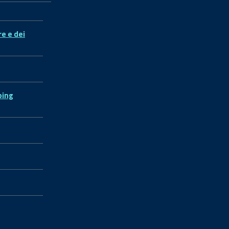
re e dei
ping