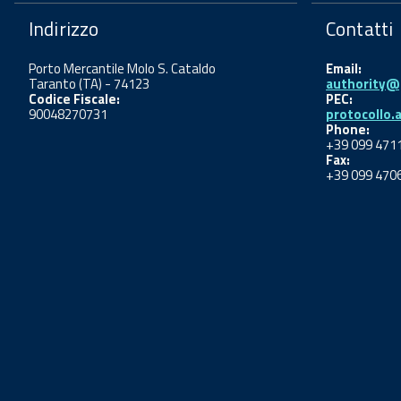
Indirizzo
Contatti
Porto Mercantile Molo S. Cataldo
Email:
Taranto (TA) - 74123
authority@p
Codice Fiscale:
PEC:
90048270731
protocollo.
Phone:
+39 099 471
Fax:
+39 099 470