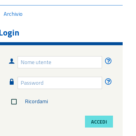
Archivio
Login
Nome
Nome
utente
utente
dimentica
Password
Password
dimentica
Ricordami
ACCEDI