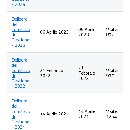
- 2024
Delibere
del
Comitato
06 Aprile
Visite:
06 Aprile 2023
di
2023
872
Gestione
- 2023
Delibere
del
21
Comitato
21 Febbraio
Visite:
Febbraio
di
2022
977
2022
Gestione
- 2022
Delibere
del
Comitato
14 Aprile
Visite:
14 Aprile 2021
di
2021
1254
Gestione
- 2021