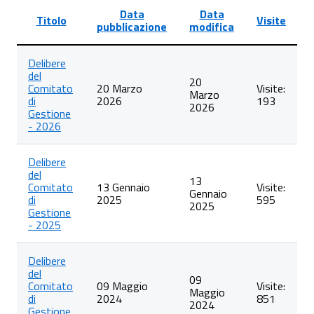
Data
Data
Titolo
Visite
pubblicazione
modifica
Lista
Delibere
degli
del
articoli
20
Comitato
20 Marzo
Visite:
nella
Marzo
di
2026
193
categoria
2026
Gestione
Delibere
- 2026
del
Comitato
di
Delibere
Gestione
del
13
Comitato
13 Gennaio
Visite:
Gennaio
di
2025
595
2025
Gestione
- 2025
Delibere
del
09
Comitato
09 Maggio
Visite:
Maggio
di
2024
851
2024
Gestione