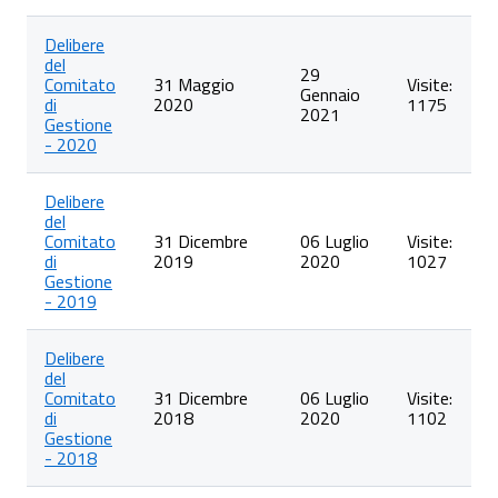
Delibere
del
29
Comitato
31 Maggio
Visite:
Gennaio
di
2020
1175
2021
Gestione
- 2020
Delibere
del
Comitato
31 Dicembre
06 Luglio
Visite:
di
2019
2020
1027
Gestione
- 2019
Delibere
del
Comitato
31 Dicembre
06 Luglio
Visite:
di
2018
2020
1102
Gestione
- 2018