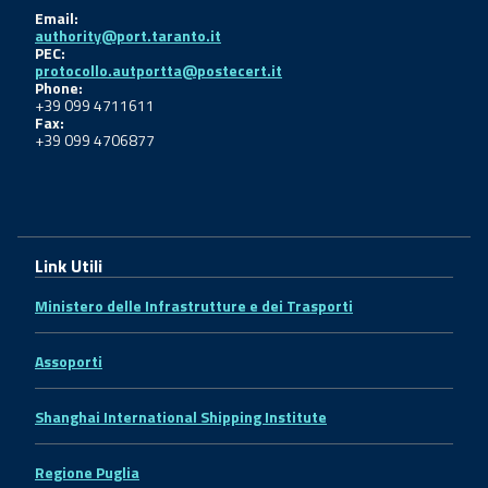
Email:
authority@port.taranto.it
PEC:
protocollo.autportta@postecert.it
Phone:
+39 099 4711611
Fax:
+39 099 4706877
Link Utili
Ministero delle Infrastrutture e dei Trasporti
Assoporti
Shanghai International Shipping Institute
Regione Puglia