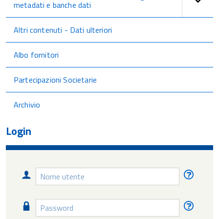
metadati e banche dati
Altri contenuti - Dati ulteriori
Albo fornitori
Partecipazioni Societarie
Archivio
Login
Nome
Nome
utente
utente
diment
Password
Passw
diment