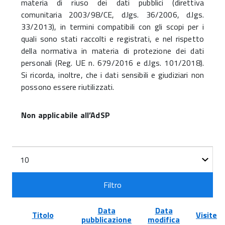
materia di riuso dei dati pubblici (direttiva
comunitaria 2003/98/CE, d.lgs. 36/2006, d.lgs.
33/2013), in termini compatibili con gli scopi per i
quali sono stati raccolti e registrati, e nel rispetto
della normativa in materia di protezione dei dati
personali (Reg. UE n. 679/2016 e d.lgs. 101/2018).
Si ricorda, inoltre, che i dati sensibili e giudiziari non
possono essere riutilizzati.
Non applicabile all’AdSP
Filtri
Visualizza
n.
Filtro
Data
Data
Titolo
Visite
pubblicazione
modifica