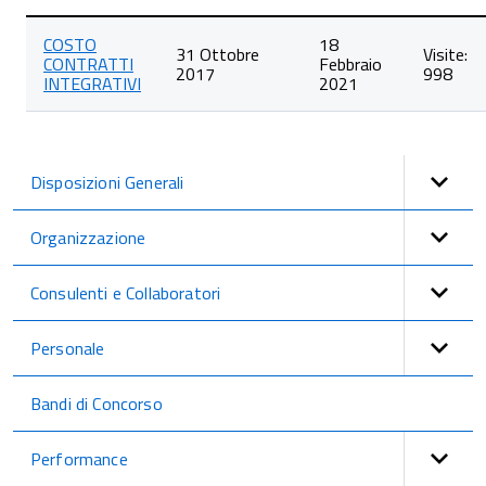
Lista
COSTO
18
degli
31 Ottobre
Visite:
CONTRATTI
Febbraio
articoli
2017
998
INTEGRATIVI
2021
nella
categoria
Costo
contratti
integrativi
Disposizioni Generali
Organizzazione
Consulenti e Collaboratori
Personale
Bandi di Concorso
Performance