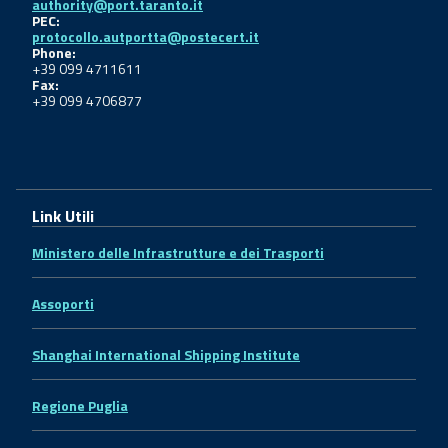
authority@port.taranto.it
PEC:
protocollo.autportta@postecert.it
Phone:
+39 099 4711611
Fax:
+39 099 4706877
Link Utili
Ministero delle Infrastrutture e dei Trasporti
Assoporti
Shanghai International Shipping Institute
Regione Puglia