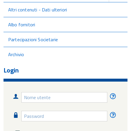
Altri contenuti - Dati ulteriori
Albo fornitori
Partecipazioni Societarie
Archivio
Login
Nome
Nome
utente
utente
diment
Password
Passw
diment