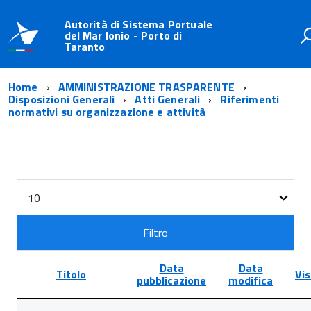
Autorità di Sistema Portuale
del Mar Ionio - Porto di
Taranto
Home
AMMINISTRAZIONE TRASPARENTE
Disposizioni Generali
Atti Generali
Riferimenti
normativi su organizzazione e attività
Filtri
Visualizza
n.
Filtro
Data
Data
Titolo
Vis
pubblicazione
modifica
Lista