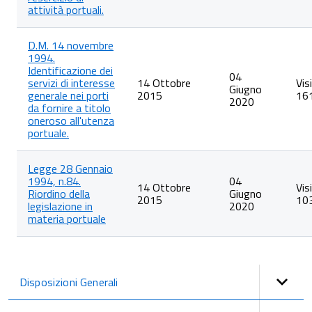
attività portuali.
D.M. 14 novembre
1994.
Identificazione dei
04
servizi di interesse
14 Ottobre
Vis
Giugno
generale nei porti
2015
16
2020
da fornire a titolo
oneroso all'utenza
portuale.
Legge 28 Gennaio
1994, n.84.
04
14 Ottobre
Vis
Riordino della
Giugno
2015
10
legislazione in
2020
materia portuale
Disposizioni Generali