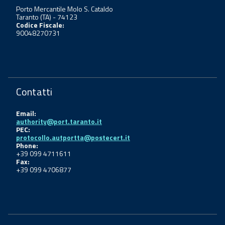
Porto Mercantile Molo S. Cataldo
Taranto (TA) - 74123
Codice Fiscale:
90048270731
Contatti
Email:
authority@port.taranto.it
PEC:
protocollo.autportta@postecert.it
Phone:
+39 099 4711611
Fax:
+39 099 4706877