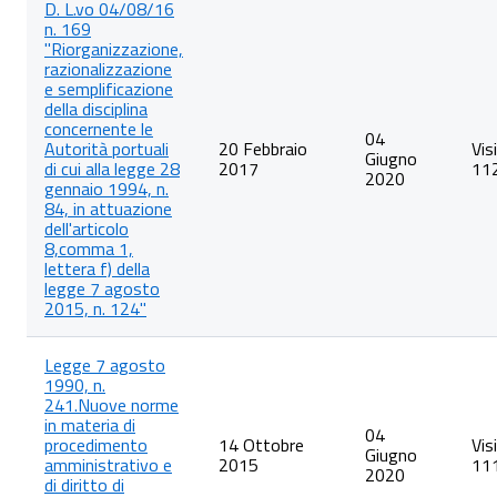
D. L.vo 04/08/16
degli
n. 169
articoli
"Riorganizzazione,
nella
razionalizzazione
categoria
e semplificazione
Riferimenti
della disciplina
normativi
concernente le
su
04
Autorità portuali
20 Febbraio
Vis
organizzazione
Giugno
di cui alla legge 28
2017
11
e
2020
gennaio 1994, n.
attività
84, in attuazione
dell'articolo
8,comma 1,
lettera f) della
legge 7 agosto
2015, n. 124"
Legge 7 agosto
1990, n.
241.Nuove norme
in materia di
04
procedimento
14 Ottobre
Vis
Giugno
amministrativo e
2015
11
2020
di diritto di