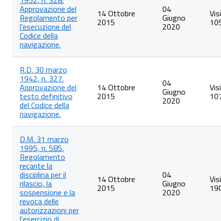
1952, n. 328.
Approvazione del
04
14 Ottobre
Vis
Regolamento per
Giugno
2015
10
l'esecuzione del
2020
Codice della
navigazione.
R.D. 30 marzo
1942, n. 327.
04
Approvazione del
14 Ottobre
Vis
Giugno
testo definitivo
2015
10
2020
del Codice della
navigazione.
D.M. 31 marzo
1995, n. 585.
Regolamento
recante la
disciplina per il
04
14 Ottobre
Vis
rilascio, la
Giugno
2015
19
sospensione e la
2020
revoca delle
autorizzazioni per
l'esercizio di