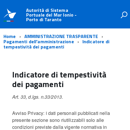
Autorità di Sistema
Portuale del Mar Ionio -
Porto di Taranto
Home
AMMINISTRAZIONE TRASPARENTE
Pagamenti dell'amministrazione
Indicatore di
tempestività dei pagamenti
Indicatore di tempestività
dei pagamenti
Art. 33, d.lgs. n.33/2013.
Avviso Privacy: i dati personali pubblicati nella
presente sezione sono riutilizzabili solo alle
condizioni previste dalla vigente normativa in