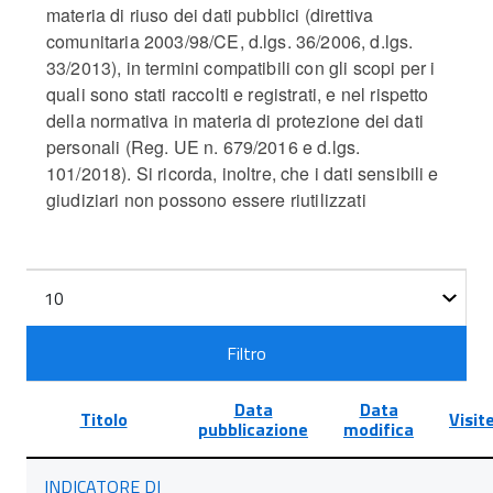
materia di riuso dei dati pubblici (direttiva
comunitaria 2003/98/CE, d.lgs. 36/2006, d.lgs.
33/2013), in termini compatibili con gli scopi per i
quali sono stati raccolti e registrati, e nel rispetto
della normativa in materia di protezione dei dati
personali (Reg. UE n. 679/2016 e d.lgs.
101/2018). Si ricorda, inoltre, che i dati sensibili e
giudiziari non possono essere riutilizzati
Filtri
Visualizza
n.
Filtro
Data
Data
Titolo
Visit
pubblicazione
modifica
Lista
INDICATORE DI
degli