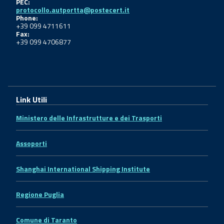
PEC:
protocollo.autportta@postecert.it
Phone:
+39 099 4711611
Fax:
+39 099 4706877
Link Utili
Ministero delle Infrastrutture e dei Trasporti
Assoporti
Shanghai International Shipping Institute
Regione Puglia
Comune di Taranto