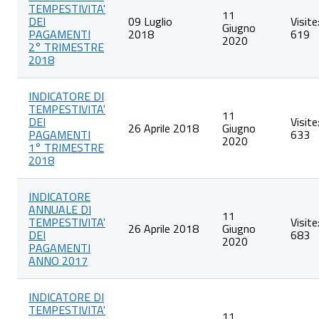
TEMPESTIVITA'
articoli
11
DEI
09 Luglio
Visite
nella
Giugno
PAGAMENTI
2018
619
categoria
2020
2° TRIMESTRE
Indicatore
2018
di
tempestività
dei
INDICATORE DI
pagamenti
TEMPESTIVITA'
11
DEI
Visite
26 Aprile 2018
Giugno
PAGAMENTI
633
2020
1° TRIMESTRE
2018
INDICATORE
ANNUALE DI
11
TEMPESTIVITA'
Visite
26 Aprile 2018
Giugno
DEI
683
2020
PAGAMENTI
ANNO 2017
INDICATORE DI
TEMPESTIVITA'
11