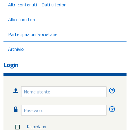
Altri contenuti - Dati ulteriori
Albo fornitori
Partecipazioni Societarie
Archivio
Login
Nome
Nome
utente
utente
diment
Password
Passw
diment
Ricordami