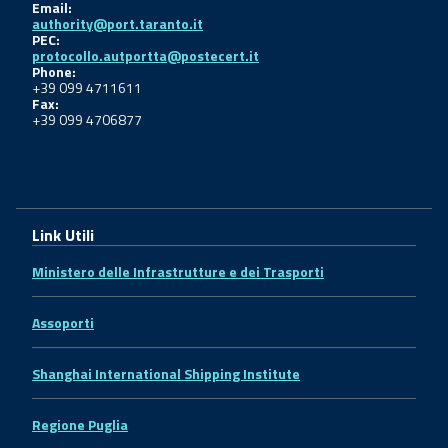
Email:
authority@port.taranto.it
PEC:
protocollo.autportta@postecert.it
Phone:
+39 099 4711611
Fax:
+39 099 4706877
Link Utili
Ministero delle Infrastrutture e dei Trasporti
Assoporti
Shanghai International Shipping Institute
Regione Puglia