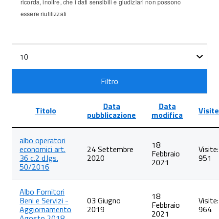
ricorda, inoltre, che i dati sensibili e giudiziari non possono
essere riutilizzati
Filtri
Visualizza
n.
Filtro
Data
Data
Titolo
Visite
pubblicazione
modifica
Lista
albo operatori
degli
18
economici art.
24 Settembre
Visite:
articoli
Febbraio
36 c.2 d.lgs.
2020
951
nella
2021
50/2016
categoria
Tipologie
di
Albo Fornitori
procedimento
18
Beni e Servizi -
03 Giugno
Visite:
Febbraio
Aggiornamento
2019
964
2021
Agosto 2018