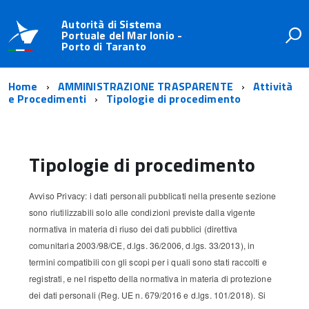
Autorità di Sistema
Portuale del Mar Ionio -
Porto di Taranto
Home
AMMINISTRAZIONE TRASPARENTE
Attività
e Procedimenti
Tipologie di procedimento
Tipologie di procedimento
Avviso Privacy: i dati personali pubblicati nella presente sezione
sono riutilizzabili solo alle condizioni previste dalla vigente
normativa in materia di riuso dei dati pubblici (direttiva
comunitaria 2003/98/CE, d.lgs. 36/2006, d.lgs. 33/2013), in
termini compatibili con gli scopi per i quali sono stati raccolti e
registrati, e nel rispetto della normativa in materia di protezione
dei dati personali (Reg. UE n. 679/2016 e d.lgs. 101/2018). Si