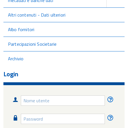
metadati e banche dati
Altri contenuti - Dati ulteriori
Albo fornitori
Partecipazioni Societarie
Archivio
Login
Nome
Nome
utente
utente
diment
Password
Passw
diment