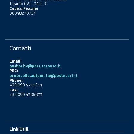
Taranto (TA) - 74123
Codice Fiscale:
90048270731
Contatti
Email:
authority@port.taranto.it
PEC:
protocollo.autportta@postecert.it
Phone:
+39 099 4711611
Fax:
+39 099 4706877
Link Utili