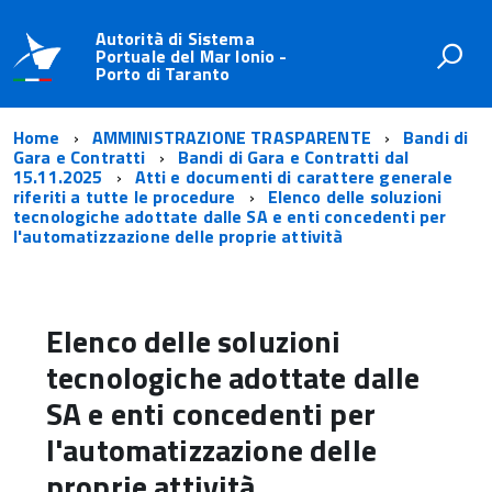
Autorità di Sistema
Portuale del Mar Ionio -
Porto di Taranto
Home
AMMINISTRAZIONE TRASPARENTE
Bandi di
Gara e Contratti
Bandi di Gara e Contratti dal
15.11.2025
Atti e documenti di carattere generale
riferiti a tutte le procedure
Elenco delle soluzioni
tecnologiche adottate dalle SA e enti concedenti per
l'automatizzazione delle proprie attività
Elenco delle soluzioni
tecnologiche adottate dalle
SA e enti concedenti per
l'automatizzazione delle
proprie attività