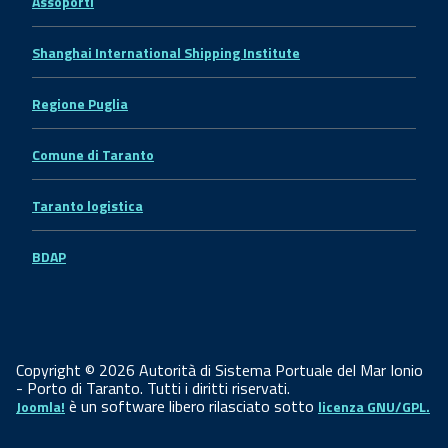
Assoporti
Shanghai International Shipping Institute
Regione Puglia
Comune di Taranto
Taranto logistica
BDAP
Copyright © 2026 Autorità di Sistema Portuale del Mar Ionio
- Porto di Taranto. Tutti i diritti riservati.
è un software libero rilasciato sotto
Joomla!
licenza GNU/GPL.