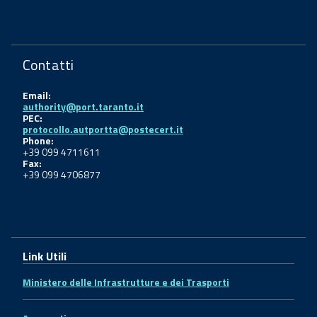
Contatti
Email:
authority@port.taranto.it
PEC:
protocollo.autportta@postecert.it
Phone:
+39 099 4711611
Fax:
+39 099 4706877
Link Utili
Ministero delle Infrastrutture e dei Trasporti