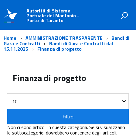
Autorità di Sistema
Portuale del Mar Ionio -
Porto di Taranto
Home
AMMINISTRAZIONE TRASPARENTE
Bandi di
Gara e Contratti
Bandi di Gara e Contratti dal
15.11.2025
Finanza di progetto
Finanza di progetto
Filtri
Visualizza
n.
Filtro
Non ci sono articoli in questa categoria. Se si visualizzano
le sottocategorie, dovrebbero contenere degli articoli.