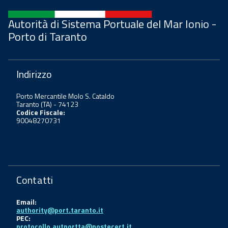
Autorità di Sistema Portuale del Mar Ionio -
Porto di Taranto
Indirizzo
Porto Mercantile Molo S. Cataldo
Taranto (TA) - 74123
Codice Fiscale:
90048270731
Contatti
Email:
authority@port.taranto.it
PEC:
protocollo.autportta@postecert.it