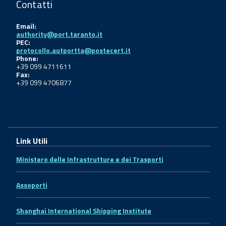
Contatti
Email:
authority@port.taranto.it
PEC:
protocollo.autportta@postecert.it
Phone:
+39 099 4711611
Fax:
+39 099 4706877
Link Utili
Ministero delle Infrastrutture e dei Trasporti
Assoporti
Shanghai International Shipping Institute