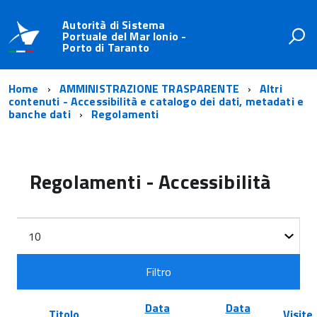
Autorità di Sistema
Portuale del Mar Ionio -
Porto di Taranto
Home
AMMINISTRAZIONE TRASPARENTE
Altri
contenuti - Accessibilità e catalogo dei dati, metadati e
banche dati
Regolamenti
Regolamenti - Accessibilità
Filtri
Visualizza
n.
Filtro
Data
Data
Titolo
Visite