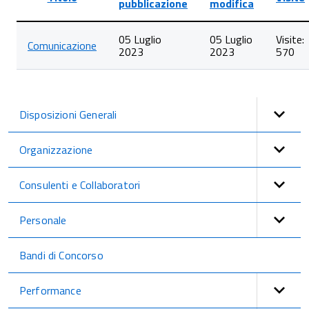
pubblicazione
modifica
Lista
05 Luglio
05 Luglio
Visite:
degli
Comunicazione
2023
2023
570
articoli
nella
categoria
Regolamenti
-
Disposizioni Generali
Accessibilità
Organizzazione
Consulenti e Collaboratori
Personale
Bandi di Concorso
Performance