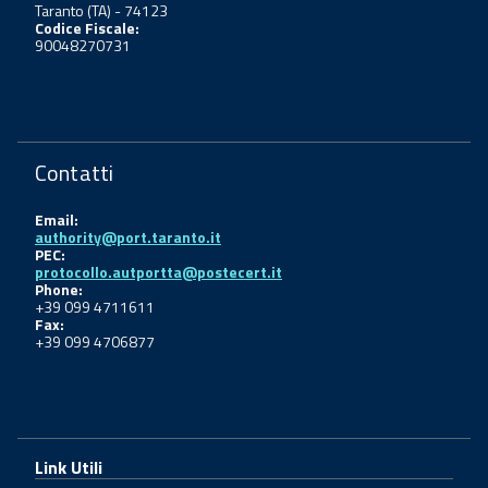
Taranto (TA) - 74123
Codice Fiscale:
90048270731
Contatti
Email:
authority@port.taranto.it
PEC:
protocollo.autportta@postecert.it
Phone:
+39 099 4711611
Fax:
+39 099 4706877
Link Utili