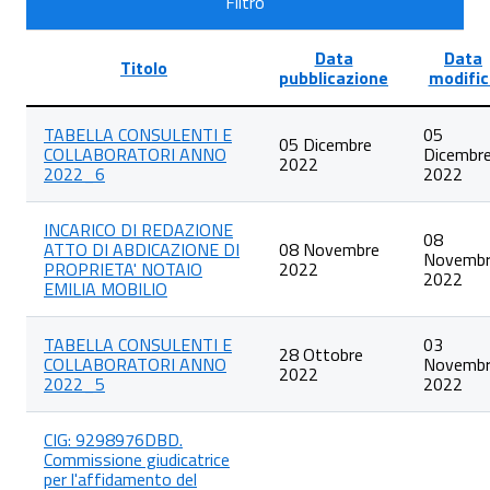
Filtro
Data
Data
Titolo
pubblicazione
modific
Lista
TABELLA CONSULENTI E
05
degli
05 Dicembre
COLLABORATORI ANNO
Dicembr
articoli
2022
2022_6
2022
nella
categoria
Titolari
INCARICO DI REDAZIONE
di
08
ATTO DI ABDICAZIONE DI
08 Novembre
incarichi
Novemb
PROPRIETA' NOTAIO
2022
di
2022
EMILIA MOBILIO
collaborazione
o
consulenza
TABELLA CONSULENTI E
03
2022
28 Ottobre
COLLABORATORI ANNO
Novemb
2022
2022_5
2022
CIG: 9298976DBD.
Commissione giudicatrice
per l'affidamento del