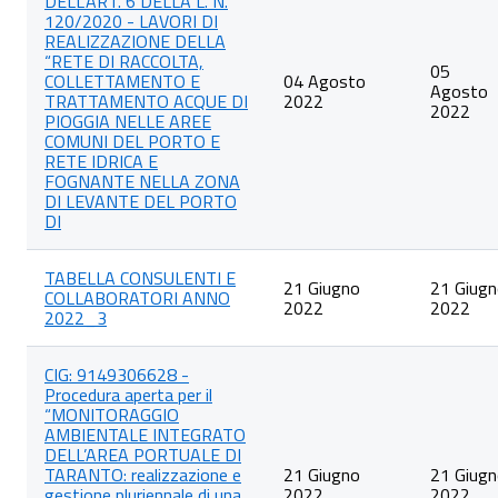
DELL’ART. 6 DELLA L. N.
120/2020 - LAVORI DI
REALIZZAZIONE DELLA
“RETE DI RACCOLTA,
05
COLLETTAMENTO E
04 Agosto
Agosto
TRATTAMENTO ACQUE DI
2022
2022
PIOGGIA NELLE AREE
COMUNI DEL PORTO E
RETE IDRICA E
FOGNANTE NELLA ZONA
DI LEVANTE DEL PORTO
DI
TABELLA CONSULENTI E
21 Giugno
21 Giug
COLLABORATORI ANNO
2022
2022
2022_3
CIG: 9149306628 -
Procedura aperta per il
“MONITORAGGIO
AMBIENTALE INTEGRATO
DELL’AREA PORTUALE DI
TARANTO: realizzazione e
21 Giugno
21 Giug
gestione pluriennale di una
2022
2022