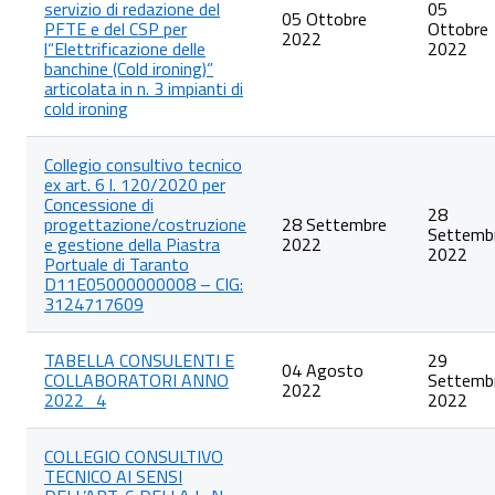
servizio di redazione del
05
05 Ottobre
PFTE e del CSP per
Ottobre
2022
l“Elettrificazione delle
2022
banchine (Cold ironing)”
articolata in n. 3 impianti di
cold ironing
Collegio consultivo tecnico
ex art. 6 l. 120/2020 per
Concessione di
28
progettazione/costruzione
28 Settembre
Settemb
e gestione della Piastra
2022
2022
Portuale di Taranto
D11E05000000008 – CIG:
3124717609
TABELLA CONSULENTI E
29
04 Agosto
COLLABORATORI ANNO
Settemb
2022
2022_4
2022
COLLEGIO CONSULTIVO
TECNICO AI SENSI