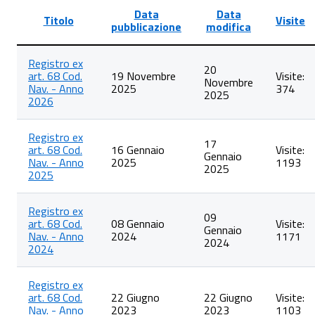
Data
Data
Titolo
Visite
pubblicazione
modifica
Lista
Registro ex
degli
20
art. 68 Cod.
19 Novembre
Visite:
articoli
Novembre
Nav. - Anno
2025
374
nella
2025
2026
categoria
Iscrizione
nei
Registro ex
registri
17
art. 68 Cod.
16 Gennaio
Visite:
ex
Gennaio
Nav. - Anno
2025
1193
art.
2025
2025
68
Cod.
Nav
Registro ex
09
art. 68 Cod.
08 Gennaio
Visite:
Gennaio
Nav. - Anno
2024
1171
2024
2024
Registro ex
art. 68 Cod.
22 Giugno
22 Giugno
Visite:
Nav. - Anno
2023
2023
1103