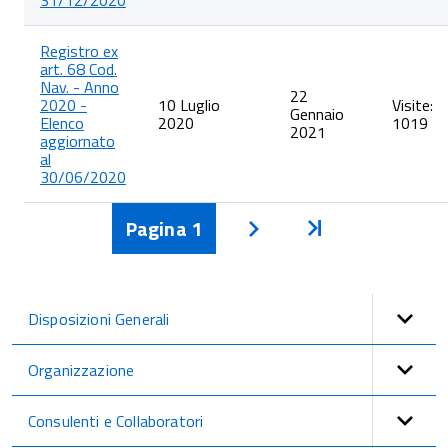
31/12/2020
Registro ex
art. 68 Cod.
Nav. - Anno
22
2020 -
10 Luglio
Visite:
Gennaio
Elenco
2020
1019
2021
aggiornato
al
30/06/2020
Pagina
1
Inizio
Avanti
Disposizioni Generali
Organizzazione
Consulenti e Collaboratori