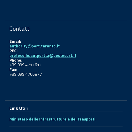
Contatti
Email:
authority@port.taranto.it
PEC:
protocollo.autportta@postecert.it
Phone:
+39 099 4711611
Fax:
+39 099 4706877
Link Utili
Ministero delle Infrastrutture e dei Trasporti