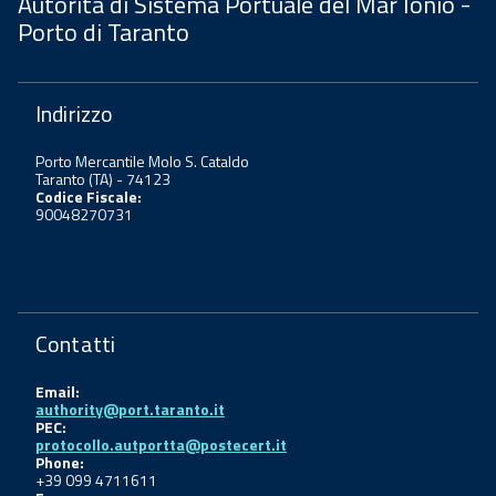
Autorità di Sistema Portuale del Mar Ionio -
Porto di Taranto
Indirizzo
Porto Mercantile Molo S. Cataldo
Taranto (TA) - 74123
Codice Fiscale:
90048270731
Contatti
Email:
authority@port.taranto.it
PEC:
protocollo.autportta@postecert.it
Phone:
+39 099 4711611