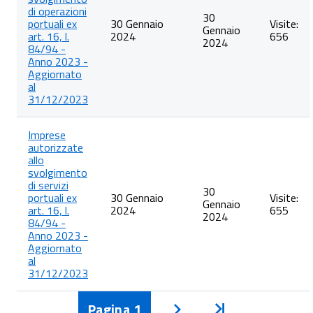
di operazioni
30
portuali ex
30 Gennaio
Visite:
Gennaio
art. 16, l.
2024
656
2024
84/94 -
Anno 2023 -
Aggiornato
al
31/12/2023
Imprese
autorizzate
allo
svolgimento
di servizi
30
portuali ex
30 Gennaio
Visite:
Gennaio
art. 16, l.
2024
655
2024
84/94 -
Anno 2023 -
Aggiornato
al
31/12/2023
Pagina
1
Inizio