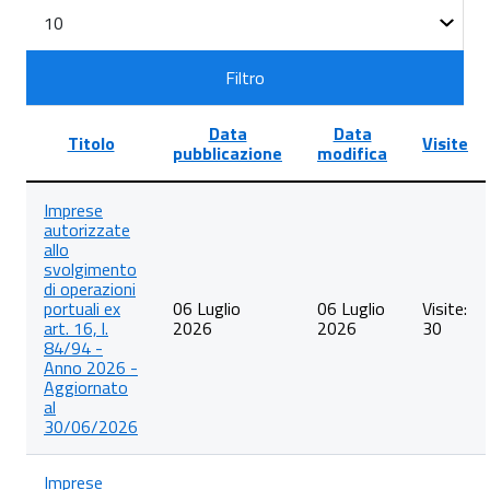
Filtri
Visualizza
n.
Filtro
Data
Data
Titolo
Visite
pubblicazione
modifica
Lista
Imprese
degli
autorizzate
articoli
allo
nella
svolgimento
categoria
di operazioni
Rilascio
portuali ex
06 Luglio
06 Luglio
Visite:
autorizzazioni
art. 16, l.
2026
2026
30
ex
84/94 -
art.
Anno 2026 -
16
Aggiornato
della
al
L.
30/06/2026
84/94
per
l’espletamento
Imprese
di