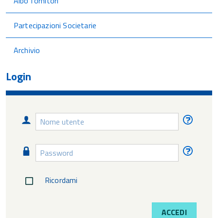
Albo fornitori
Partecipazioni Societarie
Archivio
Login
Nome
Nome
utente
utente
diment
Password
Passw
diment
Ricordami
ACCEDI