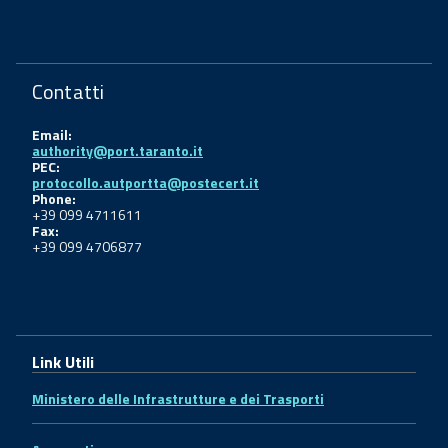
Contatti
Email:
authority@port.taranto.it
PEC:
protocollo.autportta@postecert.it
Phone:
+39 099 4711611
Fax:
+39 099 4706877
Link Utili
Ministero delle Infrastrutture e dei Trasporti