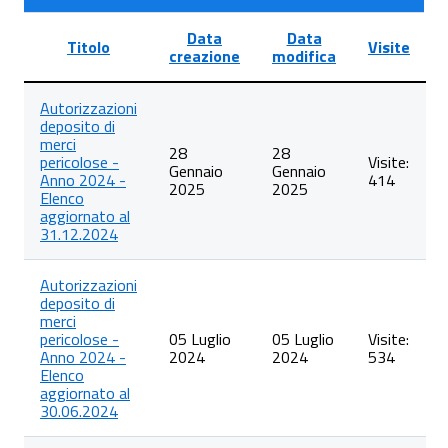
Data
Data
Titolo
Visite
creazione
modifica
Lista
Autorizzazioni
degli
deposito di
articoli
merci
nella
28
28
pericolose -
Visite:
categoria
Gennaio
Gennaio
Anno 2024 -
414
Rilascio
2025
2025
Elenco
autorizzazioni
aggiornato al
al
31.12.2024
deposito
di
merci
Autorizzazioni
pericolose
deposito di
merci
pericolose -
05 Luglio
05 Luglio
Visite:
Anno 2024 -
2024
2024
534
Elenco
aggiornato al
30.06.2024