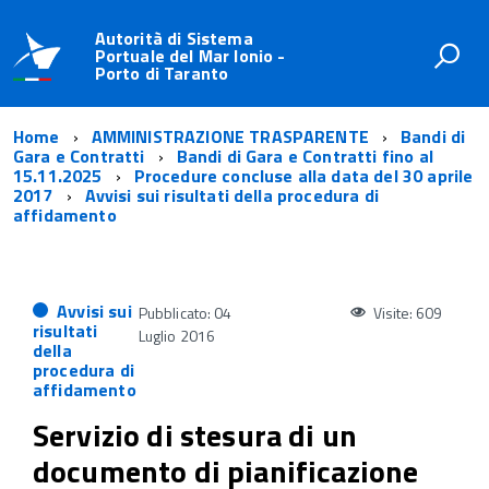
Autorità di Sistema
Portuale del Mar Ionio -
Porto di Taranto
Home
AMMINISTRAZIONE TRASPARENTE
Bandi di
Gara e Contratti
Bandi di Gara e Contratti fino al
15.11.2025
Procedure concluse alla data del 30 aprile
2017
Avvisi sui risultati della procedura di
affidamento
Avvisi sui
Pubblicato: 04
Visite: 609
risultati
Luglio 2016
della
procedura di
affidamento
Servizio di stesura di un
documento di pianificazione