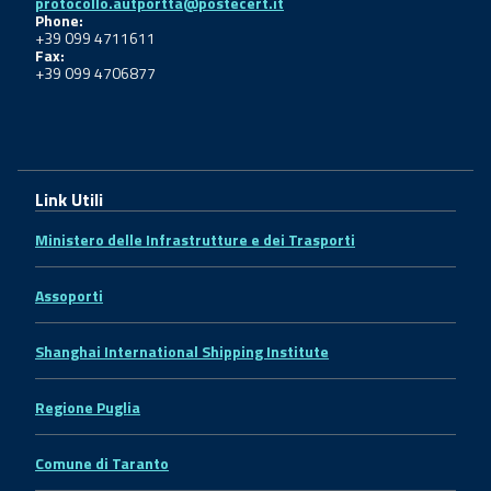
protocollo.autportta@postecert.it
Phone:
+39 099 4711611
Fax:
+39 099 4706877
Link Utili
Ministero delle Infrastrutture e dei Trasporti
Assoporti
Shanghai International Shipping Institute
Regione Puglia
Comune di Taranto