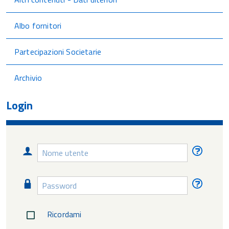
Albo fornitori
Partecipazioni Societarie
Archivio
Login
Nome
Nome
utente
utente
diment
Password
Passw
diment
Ricordami