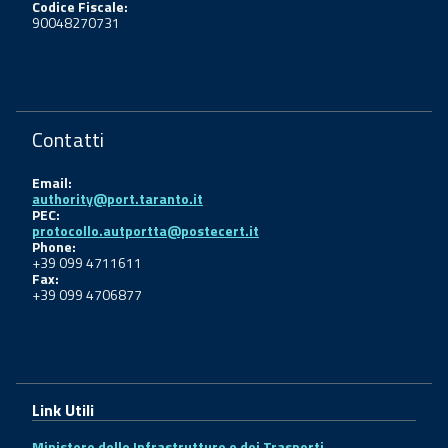
Codice Fiscale:
90048270731
Contatti
Email:
authority@port.taranto.it
PEC:
protocollo.autportta@postecert.it
Phone:
+39 099 4711611
Fax:
+39 099 4706877
Link Utili
Ministero delle Infrastrutture e dei Trasporti