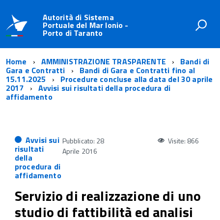
Autorità di Sistema
Portuale del Mar Ionio -
Porto di Taranto
Home
AMMINISTRAZIONE TRASPARENTE
Bandi di
Gara e Contratti
Bandi di Gara e Contratti fino al
15.11.2025
Procedure concluse alla data del 30 aprile
2017
Avvisi sui risultati della procedura di
affidamento
Avvisi sui
Pubblicato: 28
Visite: 866
risultati
Aprile 2016
della
procedura di
affidamento
Servizio di realizzazione di uno
studio di fattibilità ed analisi