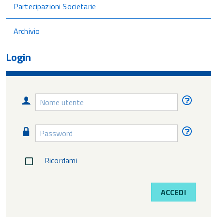
Partecipazioni Societarie
Archivio
Login
Nome
Nome
utente
utente
diment
Password
Passw
diment
Ricordami
ACCEDI