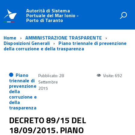
Autorità di Sistema
Portuale del Mar Ionio -
Porto di Taranto
Home
AMMINISTRAZIONE TRASPARENTE
Disposizioni Generali
Piano triennale di prevenzione
della corruzione e della trasparenza
Piano
Pubblicato: 28
Visite: 692
triennale di
Settembre
prevenzione
2015
della
corruzione e
della
trasparenza
DECRETO 89/15 DEL
18/09/2015. PIANO