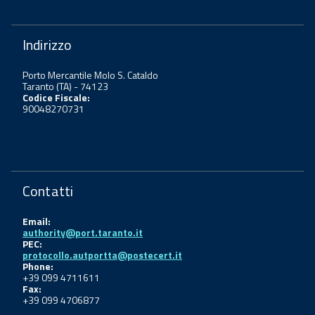
Indirizzo
Porto Mercantile Molo S. Cataldo
Taranto (TA) - 74123
Codice Fiscale:
90048270731
Contatti
Email:
authority@port.taranto.it
PEC:
protocollo.autportta@postecert.it
Phone:
+39 099 4711611
Fax:
+39 099 4706877