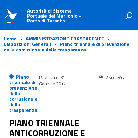
Autorità di Sistema
Portuale del Mar Ionio -
Porto di Taranto
Home
AMMINISTRAZIONE TRASPARENTE
Disposizioni Generali
Piano triennale di prevenzione
della corruzione e della trasparenza
Piano
Pubblicato: 31
Visite: 847
triennale di
Gennaio 2017
prevenzione
della
corruzione e
della
trasparenza
PIANO TRIENNALE
ANTICORRUZIONE E