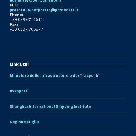
PEC:
protocollo.autportta@postecert.it
Phone:
+39 099 4711611
Fax:
+39 099 4706877
Link Utili
Ministero delle Infrastrutture e dei Trasporti
Assoporti
Shanghai International Shipping Institute
Regione Puglia