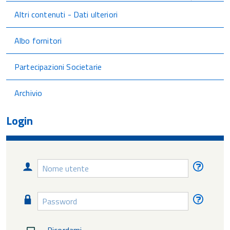
Altri contenuti - Dati ulteriori
Albo fornitori
Partecipazioni Societarie
Archivio
Login
Nome
Nome
utente
utente
diment
Password
Passw
diment