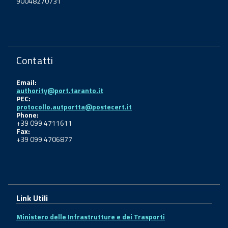
90048270731
Contatti
Email:
authority@port.taranto.it
PEC:
protocollo.autportta@postecert.it
Phone:
+39 099 4711611
Fax:
+39 099 4706877
Link Utili
Ministero delle Infrastrutture e dei Trasporti