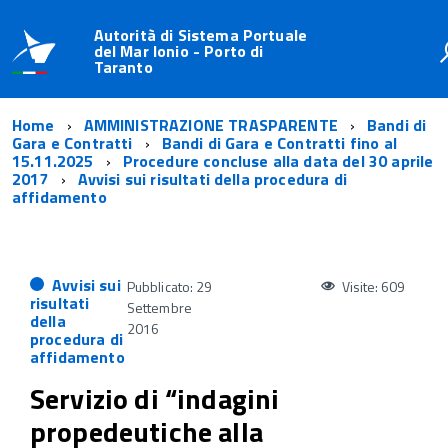
Autorità di Sistema Portuale
del Mar Ionio - Porto di
Taranto
Home
AMMINISTRAZIONE TRASPARENTE
Bandi di
Gara e Contratti
Bandi di Gara e Contratti fino al
15.11.2025
Procedure concluse alla data del 30 aprile
2017
Avvisi sui risultati della procedura di
affidamento
Avvisi sui
Pubblicato: 29
Visite: 609
risultati
Settembre
della
2016
procedura di
affidamento
Servizio di “indagini
propedeutiche alla