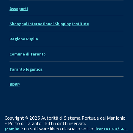
Assoporti
Shanghai International Shipping Institute
Regione Puglia
Comune di Taranto
Taranto logistica
BDAP
Copyright © 2026 Autorità di Sistema Portuale del Mar Ionio
- Porto di Taranto. Tutti i diritti riservati.
è un software libero rilasciato sotto
Joomla!
licenza GNU/GPL.