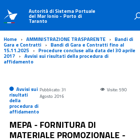
Autorità di Sistema Portuale
del Mar Ionio - Porto di
Taranto
Home
AMMINISTRAZIONE TRASPARENTE
Bandi di
Gara e Contratti
Bandi di Gara e Contratti fino al
15.11.2025
Procedure concluse alla data del 30 aprile
2017
Avvisi sui risultati della procedura di
affidamento
Avvisi sui
Pubblicato: 31
Visite: 590
risultati
Agosto 2016
della
procedura di
affidamento
MEPA - FORNITURA DI
MATERIALE PROMOZIONALE -