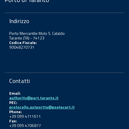
Indirizzo
Porto Mercantile Molo S. Cataldo
Taranto (TA) - 74123
Codice Fiscale:
90048270731
Contatti
Email:
authority@port.taranto.it
PEC:
protocollo.autportta@postecert.it
Phone:
+39 099 4711611
Fax:
+39 099 4706877