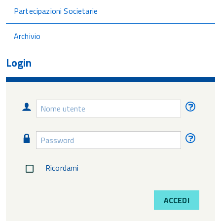
Partecipazioni Societarie
Archivio
Login
Nome
Nome
utente
utente
diment
Password
Passw
diment
Ricordami
ACCEDI