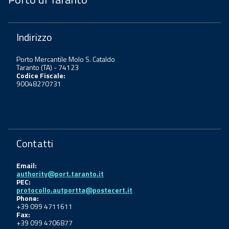
Indirizzo
Porto Mercantile Molo S. Cataldo
Taranto (TA) - 74123
Codice Fiscale:
90048270731
Contatti
Email:
authority@port.taranto.it
PEC:
protocollo.autportta@postecert.it
Phone:
+39 099 4711611
Fax:
+39 099 4706877