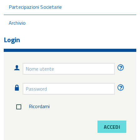
Partecipazioni Societarie
Archivio
Login
Nome
Nome
utente
utente
diment
Password
Passw
diment
Ricordami
ACCEDI