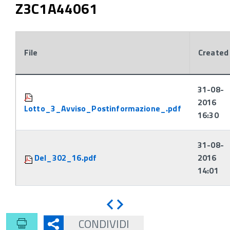
Z3C1A44061
File
Created
Attachments:
31-08-
2016
Lotto_3_Avviso_Postinformazione_.pdf
16:30
31-08-
Del_302_16.pdf
2016
14:01
Indietro
Avanti
CONDIVIDI