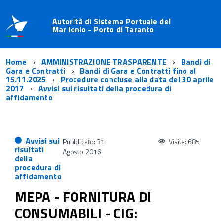
Autorità di Sistema Portuale del
Mar Ionio - Porto di Taranto
Home
AMMINISTRAZIONE TRASPARENTE
Bandi di
Gara e Contratti
Bandi di Gara e Contratti fino al
15.11.2025
Procedure concluse alla data del 30 aprile
2017
Avvisi sui risultati della procedura di
affidamento
Avvisi sui
Pubblicato: 31
Visite: 685
risultati
Agosto 2016
della
procedura di
affidamento
MEPA - FORNITURA DI
CONSUMABILI - CIG: