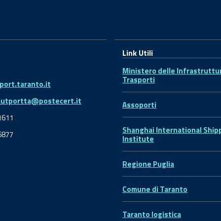
Link Utili
Ministero delle Infrastruttu
Trasporti
ort.taranto.it
autportta@postecert.it
Assoporti
1611
Shanghai International Ship
6877
Institute
Regione Puglia
Comune di Taranto
Taranto logistica