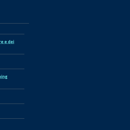
re e dei
ping