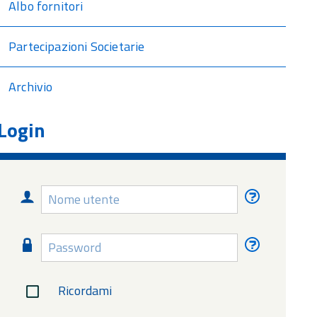
Albo fornitori
Partecipazioni Societarie
Archivio
Login
Nome
Nome
utente
utente
dimentica
Password
Password
dimentica
Ricordami