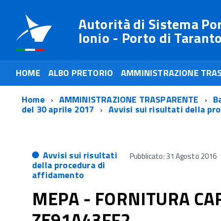
Autorità di Sistema Po
Ionio - Porto di Tarant
HOME
ALBO PRETORIO
AMMINISTRAZIONE TRA
Home
AMMINISTRAZIONE TRASPARENTE
Ba
del 30 aprile 2017
Avvisi sui risultati della p
Avvisi sui risultati
Pubblicato: 31 Agosto 2016
della procedura di
affidamento
MEPA - FORNITURA CART
ZE91A43FF2