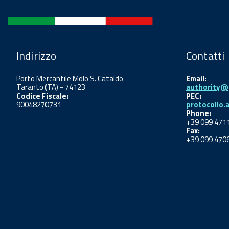
Indirizzo
Contatti
Porto Mercantile Molo S. Cataldo
Email:
Taranto (TA) - 74123
authority@p
Codice Fiscale:
PEC:
90048270731
protocollo.
Phone:
+39 099 471
Fax:
+39 099 470