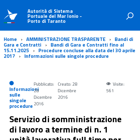
Autorità di Sistema
Portuale del Mar Ionio -
Porto di Taranto
Home
AMMINISTRAZIONE TRASPARENTE
Bandi di
Gara e Contratti
Bandi di Gara e Contratti fino al
15.11.2025
Procedure concluse alla data del 30 aprile
2017
Informazioni sulle singole procedure
Pubblicato:
Creato: 28
Visite:
Informazioni
28
Dicembre
561
sulle
Dicembre
2016
singole
2016
procedure
Servizio di somministrazione
di lavoro a termine di n. 1
unità lavorativa full time per