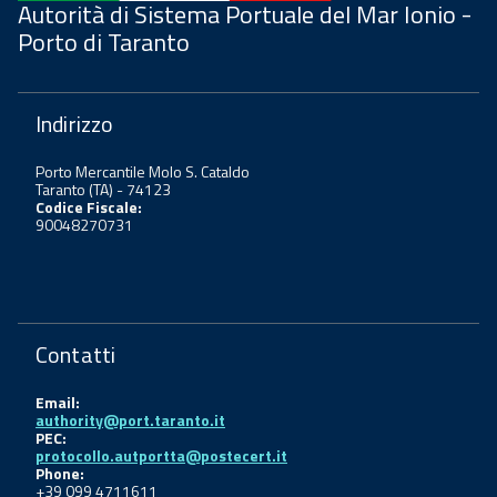
Autorità di Sistema Portuale del Mar Ionio -
Porto di Taranto
Indirizzo
Porto Mercantile Molo S. Cataldo
Taranto (TA) - 74123
Codice Fiscale:
90048270731
Contatti
Email:
authority@port.taranto.it
PEC:
protocollo.autportta@postecert.it
Phone:
+39 099 4711611