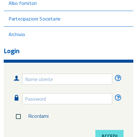
Albo fornitori
Partecipazioni Societarie
Archivio
Login
Nome
Nome
utente
utente
diment
Password
Passw
diment
Ricordami
ACCEDI