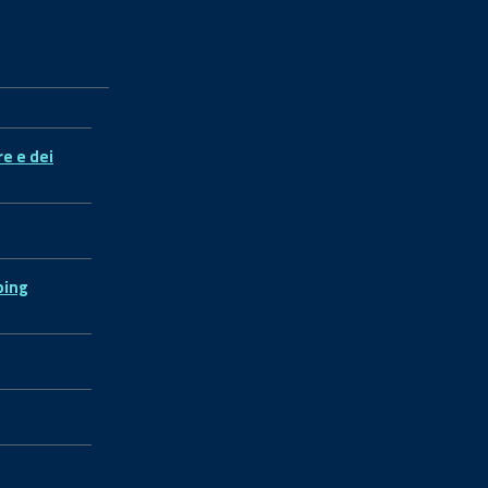
re e dei
ping