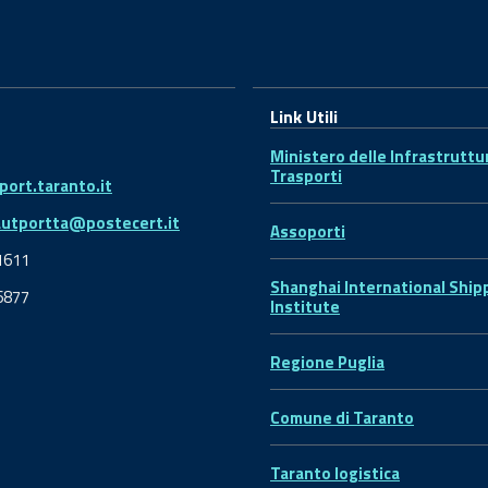
Link Utili
Ministero delle Infrastruttu
Trasporti
ort.taranto.it
autportta@postecert.it
Assoporti
1611
Shanghai International Ship
6877
Institute
Regione Puglia
Comune di Taranto
Taranto logistica