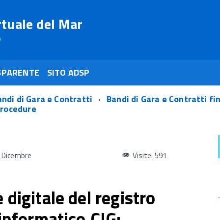
rtuale del Mar
o
SPARENTE
SITO ADSP
ndi di Gara e Contratti
Bandi di Gara e Contratti fi
procedure
8 Dicembre
Visite: 591
 digitale del registro
 informatico.CIG: