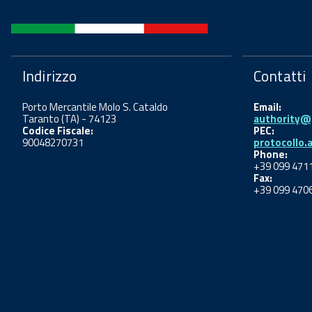
Indirizzo
Contatti
Porto Mercantile Molo S. Cataldo
Email:
Taranto (TA) - 74123
authority@p
Codice Fiscale:
PEC:
90048270731
protocollo.
Phone:
+39 099 471
Fax:
+39 099 470