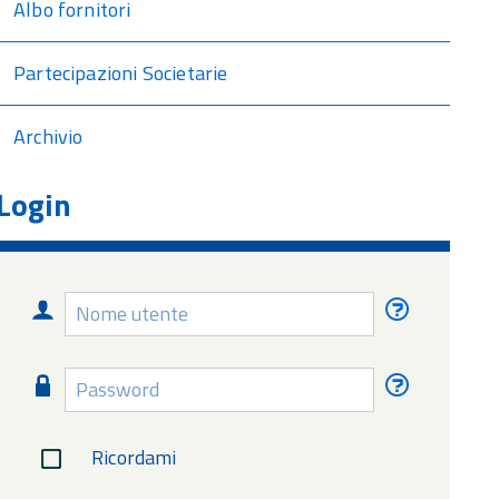
Albo fornitori
Partecipazioni Societarie
Archivio
Login
Nome
Nome
utente
utente
dimentica
Password
Password
dimentica
Ricordami