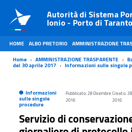
Autorità di Sistema Po
Ionio - Porto di Tarant
HOME
ALBO PRETORIO
AMMINISTRAZIONE TRA
Home
AMMINISTRAZIONE TRASPARENTE
Ba
del 30 aprile 2017
Informazioni sulle singole 
Informazioni
Pubblicato: 28 Dicembre
Creato: 2
sulle singole
2016
2016
procedure
Servizio di conservazione
giornaliero di protocollo