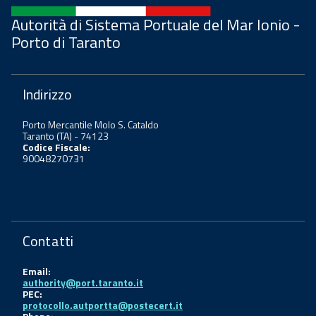
Autorità di Sistema Portuale del Mar Ionio -
Porto di Taranto
Indirizzo
Porto Mercantile Molo S. Cataldo
Taranto (TA) - 74123
Codice Fiscale:
90048270731
Contatti
Email:
authority@port.taranto.it
PEC:
protocollo.autportta@postecert.it