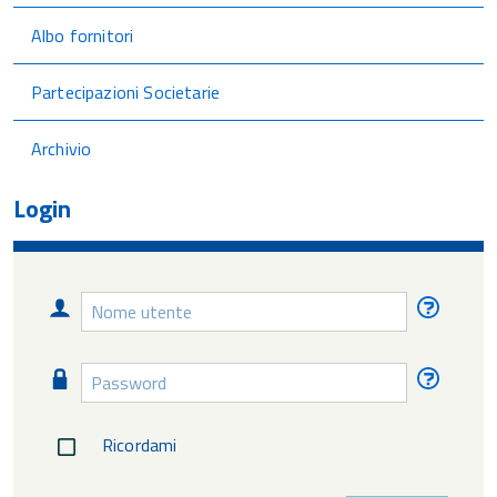
Albo fornitori
Partecipazioni Societarie
Archivio
Login
Nome
Nome
utente
utente
diment
Password
Passw
diment
Ricordami