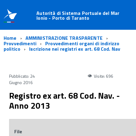
Autorità di Sistema Portuale del Mar
Ionio - Porto di Taranto
Home
AMMINISTRAZIONE TRASPARENTE
Provvedimenti
Provvedimenti organi di indirizzo
politico
Iscrizione nei registri ex art. 68 Cod. Nav
Pubblicato: 24
Visite: 696
Giugno 2016
Registro ex art. 68 Cod. Nav. -
Anno 2013
File