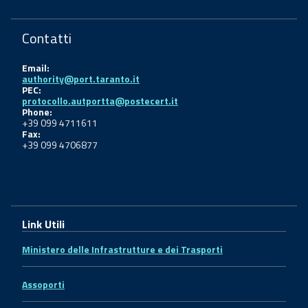
Contatti
Email:
authority@port.taranto.it
PEC:
protocollo.autportta@postecert.it
Phone:
+39 099 4711611
Fax:
+39 099 4706877
Link Utili
Ministero delle Infrastrutture e dei Trasporti
Assoporti