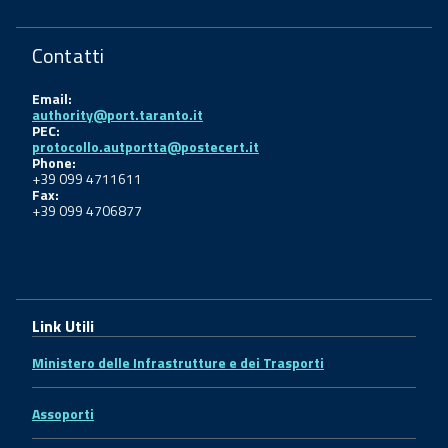
Contatti
Email:
authority@port.taranto.it
PEC:
protocollo.autportta@postecert.it
Phone:
+39 099 4711611
Fax:
+39 099 4706877
Link Utili
Ministero delle Infrastrutture e dei Trasporti
Assoporti