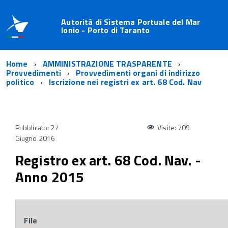
Autorità di Sistema Portuale del Mar
Ionio - Porto di Taranto
Home
AMMINISTRAZIONE TRASPARENTE
Provvedimenti
Provvedimenti organi di indirizzo
politico
Iscrizione nei registri ex art. 68 Cod. Nav
Pubblicato: 27
Visite: 709
Giugno 2016
Registro ex art. 68 Cod. Nav. -
Anno 2015
File