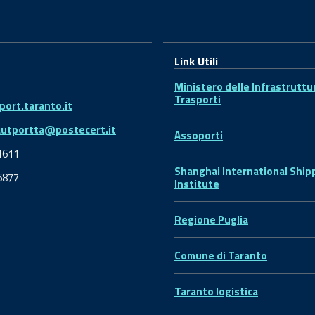
Link Utili
Ministero delle Infrastruttu
Trasporti
ort.taranto.it
autportta@postecert.it
Assoporti
1611
Shanghai International Ship
6877
Institute
Regione Puglia
Comune di Taranto
Taranto logistica