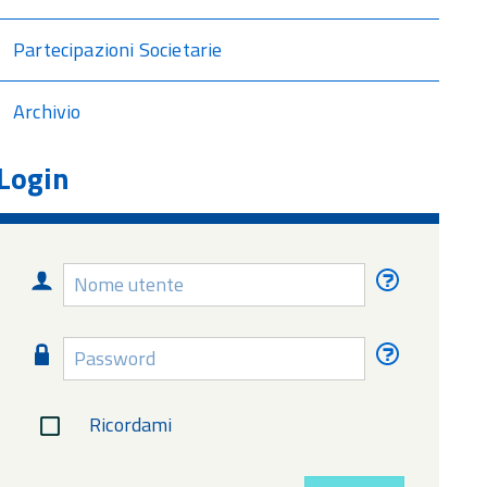
Partecipazioni Societarie
Archivio
Login
Nome
Nome
utente
utente
dimentica
Password
Password
dimentica
Ricordami