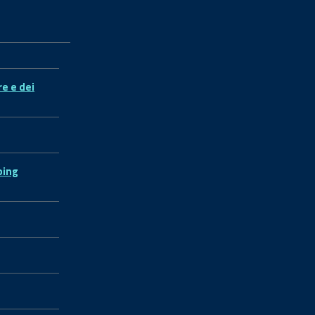
re e dei
ping