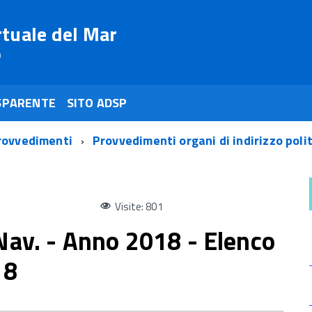
rtuale del Mar
o
SPARENTE
SITO ADSP
rovvedimenti
Provvedimenti organi di indirizzo poli
Visite: 801
 Nav. - Anno 2018 - Elenco
18