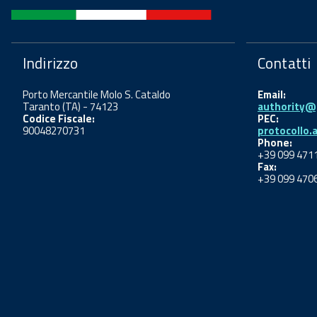
Indirizzo
Contatti
Porto Mercantile Molo S. Cataldo
Email:
Taranto (TA) - 74123
authority@p
Codice Fiscale:
PEC:
90048270731
protocollo.
Phone:
+39 099 471
Fax:
+39 099 470