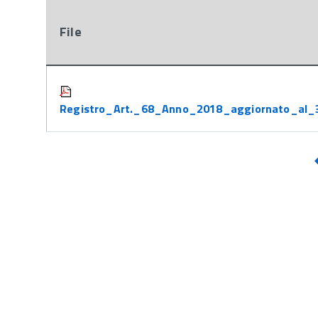
File
Attachments:
Registro_Art._68_Anno_2018_aggiornato_al_3