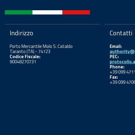
Indirizzo
Contatti
Porto Mercantile Molo S. Cataldo
Email:
Taranto (TA) - 74123
authority@p
Codice Fiscale:
PEC:
90048270731
protocollo.
Phone:
+39 099 471
Fax:
+39 099 470