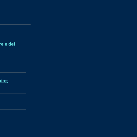
re e dei
ping