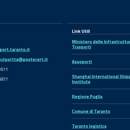
Link Utili
Ministero delle Infrastruttu
Trasporti
ort.taranto.it
autportta@postecert.it
Assoporti
1611
Shanghai International Ship
6877
Institute
Regione Puglia
Comune di Taranto
Taranto logistica