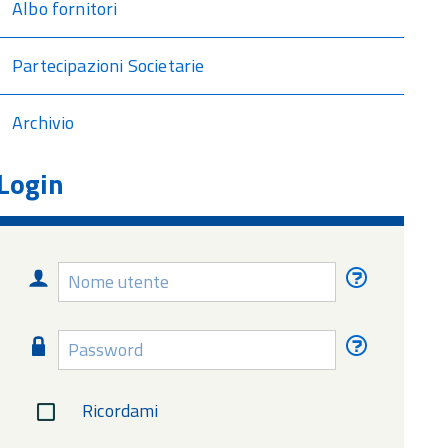
Albo fornitori
Partecipazioni Societarie
Archivio
Login
Nome
Nome
utente
utente
dimentica
Password
Password
dimentica
Ricordami