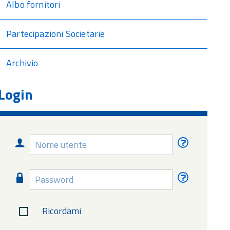
Albo fornitori
Partecipazioni Societarie
Archivio
Login
Nome
Nome
utente
utente
dimentica
Password
Password
dimentica
Ricordami