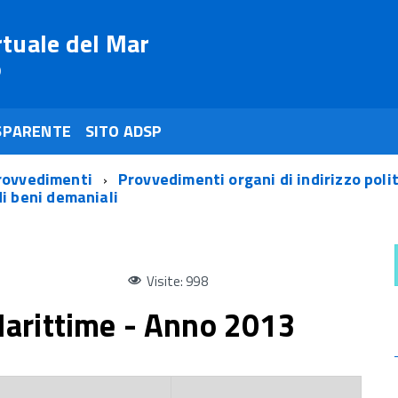
rtuale del Mar
o
SPARENTE
SITO ADSP
rovvedimenti
Provvedimenti organi di indirizzo poli
di beni demaniali
Visite: 998
arittime - Anno 2013