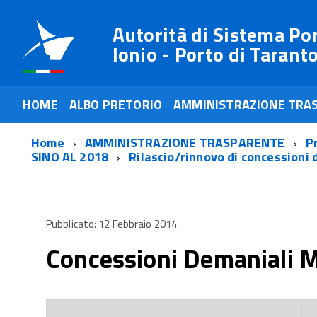
Autorità di Sistema Po
Ionio - Porto di Tarant
HOME
ALBO PRETORIO
AMMINISTRAZIONE TRA
Home
AMMINISTRAZIONE TRASPARENTE
P
SINO AL 2018
Rilascio/rinnovo di concessioni 
Pubblicato: 12 Febbraio 2014
Concessioni Demaniali M