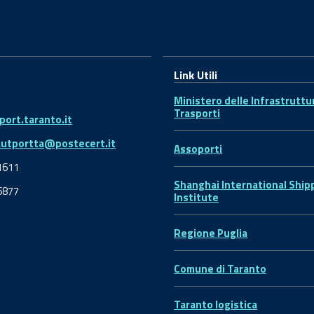
Link Utili
Ministero delle Infrastruttu
Trasporti
ort.taranto.it
autportta@postecert.it
Assoporti
1611
Shanghai International Ship
6877
Institute
Regione Puglia
Comune di Taranto
Taranto logistica