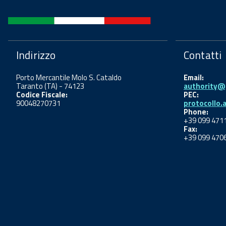
Indirizzo
Contatti
Porto Mercantile Molo S. Cataldo
Email:
Taranto (TA) - 74123
authority@p
Codice Fiscale:
PEC:
90048270731
protocollo.
Phone:
+39 099 471
Fax:
+39 099 470