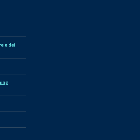
re e dei
ping