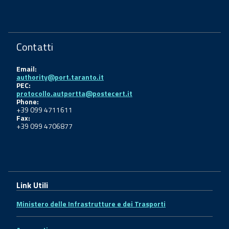
Contatti
Email:
authority@port.taranto.it
PEC:
protocollo.autportta@postecert.it
Phone:
+39 099 4711611
Fax:
+39 099 4706877
Link Utili
Ministero delle Infrastrutture e dei Trasporti