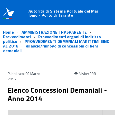
Autorità di Sistema Portuale del Mar
Ionio - Porto di Taranto
Home
AMMINISTRAZIONE TRASPARENTE
Provvedimenti
Provvedimenti organi di indirizzo
politico
PROVVEDIMENTI DEMANIALI MARITTIMI SINO
AL 2018
Rilascio/rinnovo di concessioni di beni
demaniali
Pubblicato: 09 Marzo
Visite: 998
2015
Elenco Concessioni Demaniali -
Anno 2014