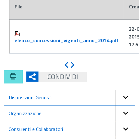
File
Cre
Attachments:
22-
201
elenco_concessioni_vigenti_anno_2014.pdf
17:5
Indietro
Avanti
CONDIVIDI
Disposizioni Generali
Organizzazione
Consulenti e Collaboratori