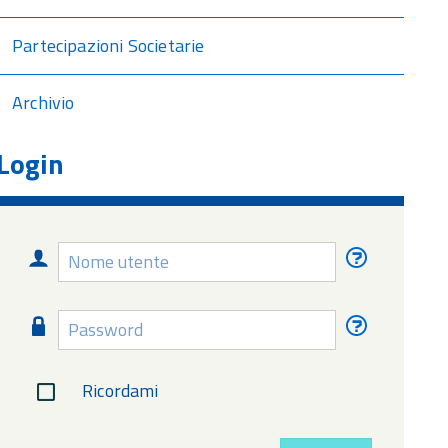
Partecipazioni Societarie
Archivio
Login
Nome
Nome
utente
utente
dimentica
Password
Password
dimentica
Ricordami