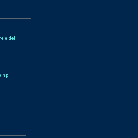
re e dei
ping