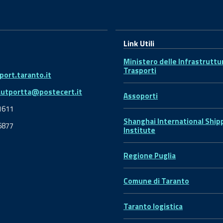
Link Utili
Ministero delle Infrastruttu
Trasporti
ort.taranto.it
autportta@postecert.it
Assoporti
1611
Shanghai International Ship
6877
Institute
Regione Puglia
Comune di Taranto
Taranto logistica