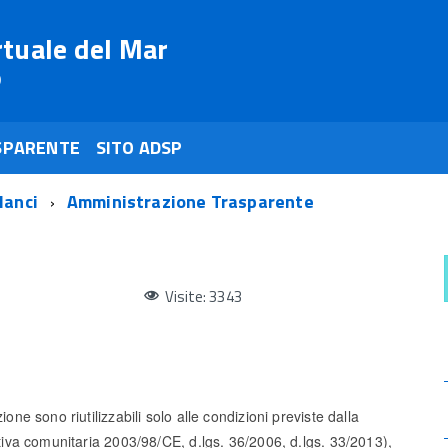
rtuale del Mar
o
SPARENTE
SITO ADSP
lanci
Amministrazione Trasparente
Visite: 3343
ione sono riutilizzabili solo alle condizioni previste dalla
ettiva comunitaria 2003/98/CE, d.lgs. 36/2006, d.lgs. 33/2013),