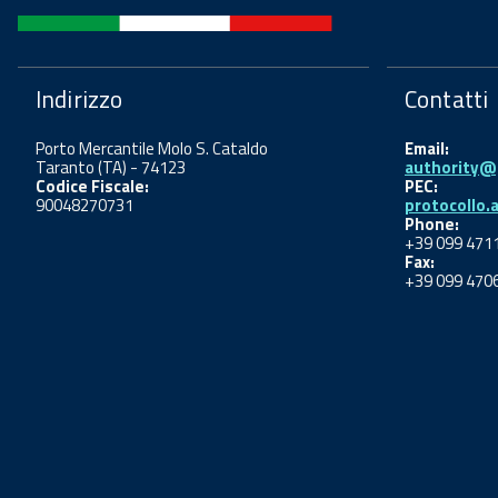
Indirizzo
Contatti
Porto Mercantile Molo S. Cataldo
Email:
Taranto (TA) - 74123
authority@p
Codice Fiscale:
PEC:
90048270731
protocollo.
Phone:
+39 099 471
Fax:
+39 099 470