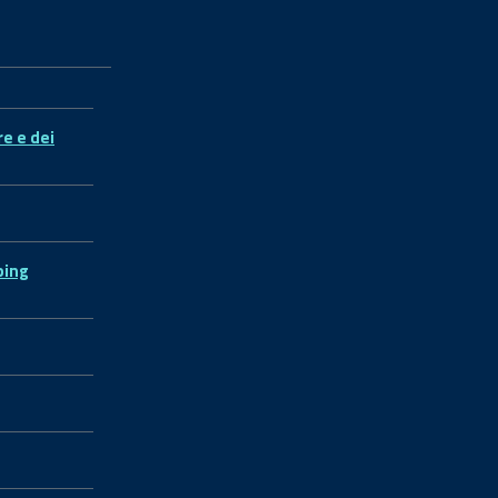
re e dei
ping