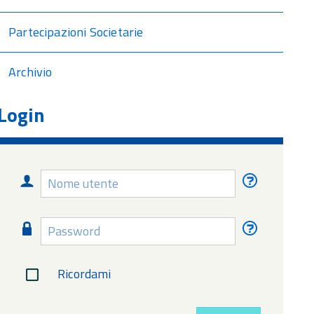
Partecipazioni Societarie
Archivio
Login
Nome
Nome
utente
utente
dimentica
Password
Password
dimentica
Ricordami