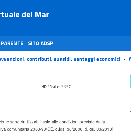
rtuale del Mar
o
SPARENTE
SITO ADSP
ovvenzioni, contributi, sussidi, vantaggi economici
Visite: 3337
ione sono riutilizzabili solo alle condizioni previste dalla
ettiva comunitaria 2003/98/CE, d.lgs. 36/2006, d.lgs. 33/2013),