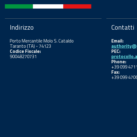
Indirizzo
Contatti
Porto Mercantile Molo S. Cataldo
Email:
Taranto (TA) - 74123
authority@p
Codice Fiscale:
PEC:
90048270731
protocollo.
Phone:
+39 099 471
Fax:
+39 099 470