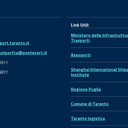
Link Utili
Ministero delle Infrastruttu
Trasporti
ort.taranto.it
autportta@postecert.it
Assoporti
1611
Shanghai International Ship
6877
Institute
Regione Puglia
Comune di Taranto
Taranto logistica