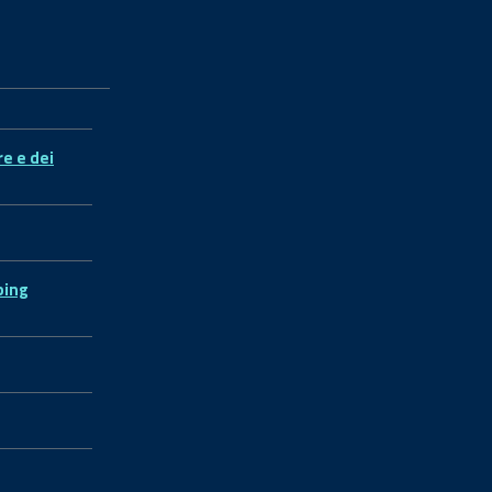
re e dei
ping