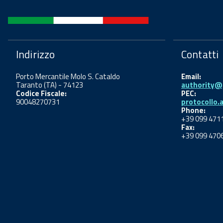
Indirizzo
Contatti
Porto Mercantile Molo S. Cataldo
Email:
Taranto (TA) - 74123
authority@p
Codice Fiscale:
PEC:
90048270731
protocollo.
Phone:
+39 099 471
Fax:
+39 099 470