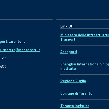
Link Utili
Ministero delle Infrastruttu
Trasporti
ort.taranto.it
autportta@postecert.it
Assoporti
1611
Shanghai International Ship
6877
Institute
Regione Puglia
Comune di Taranto
Taranto logistica