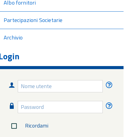
Albo fornitori
Partecipazioni Societarie
Archivio
Login
Nome
Nome
utente
utente
dimentica
Password
Password
dimentica
Ricordami