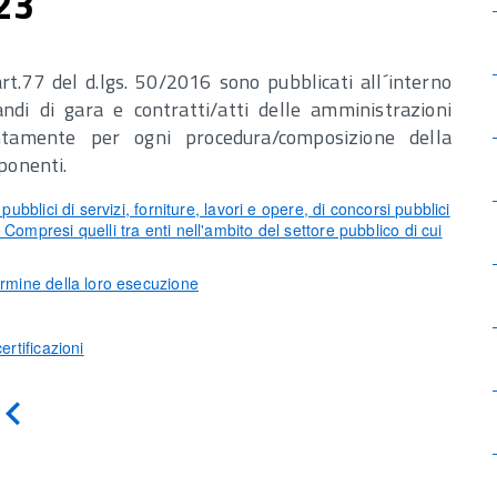
23
 art.77 del d.lgs. 50/2016 sono pubblicati all´interno
di di gara e contratti/atti delle amministrazioni
tintamente per ogni procedura/composizione della
mponenti.
 pubblici di servizi, forniture, lavori e opere, di concorsi pubblici
 Compresi quelli tra enti nell'ambito del settore pubblico di cui
termine della loro esecuzione
ertificazioni
Indietro