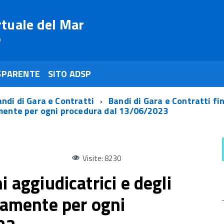
rtuale del Mar
o
SPARENTE
SITO ADSP
ndi di Gara e Contratti
Bandi di Gara e Contratti fi
tamente per ogni procedura dal 13/06/2023
Visite: 8230
i aggiudicatrici e degli
ntamente per ogni