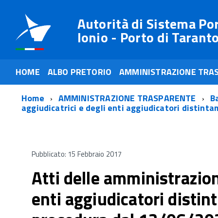
Autorità di Sistema Po
Ionio - Porto di Tarant
HOME
ALBO PRETORIO
AMMINISTRAZIONE TRA
Home
AMMINISTRAZIONE TRASPARENTE
Ba
aggiudicatrici e degli enti aggiudicatori distin
Pubblicato: 15 Febbraio 2017
Atti delle amministrazion
enti aggiudicatori disti