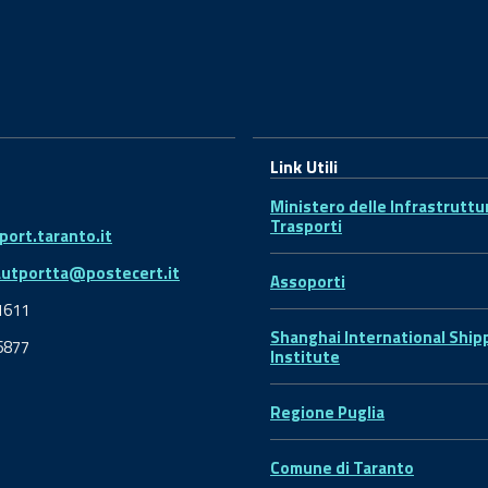
Link Utili
Ministero delle Infrastruttu
Trasporti
ort.taranto.it
autportta@postecert.it
Assoporti
1611
Shanghai International Ship
6877
Institute
Regione Puglia
Comune di Taranto