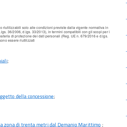
 riutilizzabili solo alle condizioni previste dalla vigente normativa in
lgs. 36/2006, d.lgs. 33/2013), in termini compatibili con gli scopi per i
n materia di protezione dei dati personali (Reg. UE n. 679/2016 e d.lgs.
sono essere riutilizzati
iali
;
oggetto della concessione
;
na zona di trenta metri dal Demanio Marittimo
;