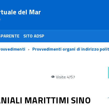
rtuale del Mar
o
SPARENTE
SITO ADSP
rovvedimenti
Provvedimenti organi di indirizzo poli
Visite: 4757
IALI MARITTIMI SINO