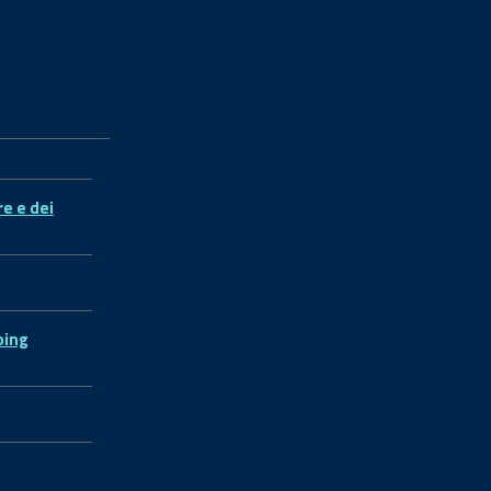
re e dei
ping