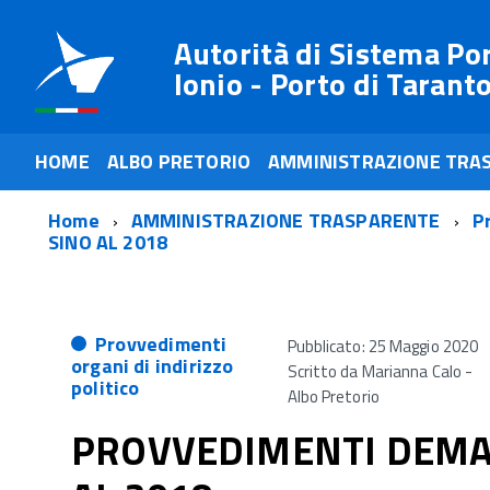
Autorità di Sistema Po
Ionio - Porto di Tarant
HOME
ALBO PRETORIO
AMMINISTRAZIONE TRA
Home
AMMINISTRAZIONE TRASPARENTE
P
SINO AL 2018
Provvedimenti
Pubblicato: 25 Maggio 2020
organi di indirizzo
Scritto da
Marianna Calo -
politico
Albo Pretorio
PROVVEDIMENTI DEMAN