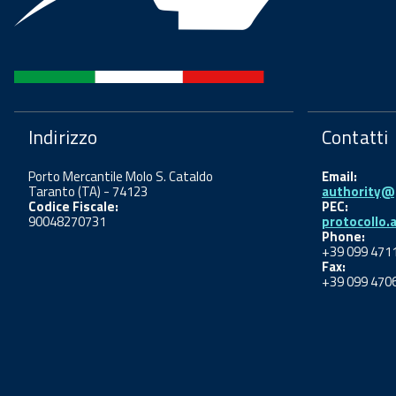
Indirizzo
Contatti
Porto Mercantile Molo S. Cataldo
Email:
Taranto (TA) - 74123
authority@p
Codice Fiscale:
PEC:
90048270731
protocollo.
Phone:
+39 099 471
Fax:
+39 099 470