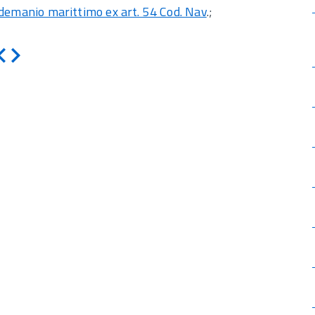
 demanio marittimo ex art. 54 Cod. Nav
.;
Indietro
Avanti