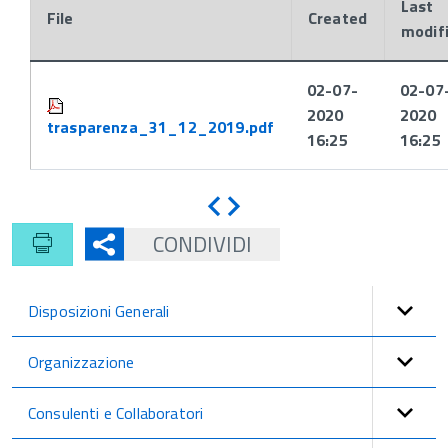
Last
File
Created
modif
Attachments:
02-07-
02-07
2020
2020
trasparenza_31_12_2019.pdf
16:25
16:25
Indietro
Avanti
CONDIVIDI
Disposizioni Generali
Organizzazione
Consulenti e Collaboratori