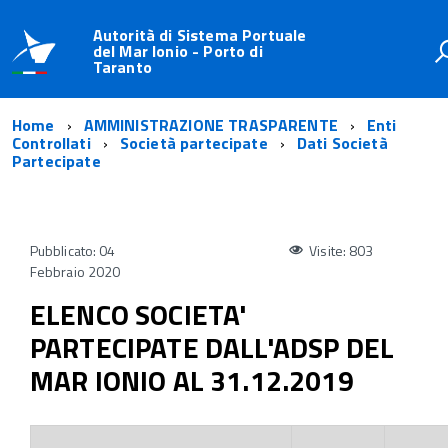
Autorità di Sistema Portuale
del Mar Ionio - Porto di
Taranto
Home
AMMINISTRAZIONE TRASPARENTE
Enti
Controllati
Società partecipate
Dati Società
Partecipate
Pubblicato: 04
Visite: 803
Febbraio 2020
ELENCO SOCIETA'
PARTECIPATE DALL'ADSP DEL
MAR IONIO AL 31.12.2019