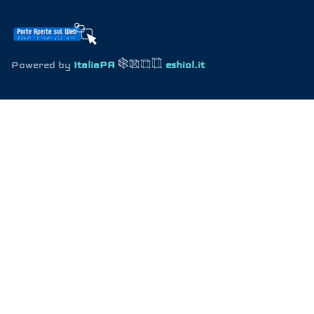
Powered by
ItaliaPA
eshiol.it