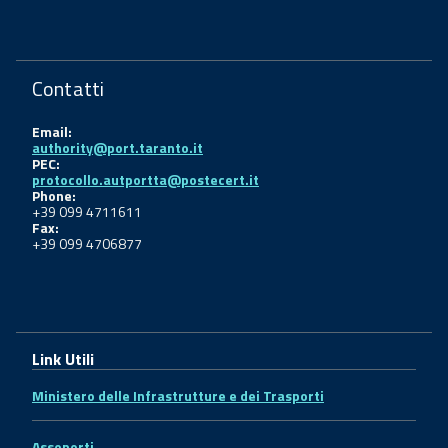
Contatti
Email:
authority@port.taranto.it
PEC:
protocollo.autportta@postecert.it
Phone:
+39 099 4711611
Fax:
+39 099 4706877
Link Utili
Ministero delle Infrastrutture e dei Trasporti
Assoporti