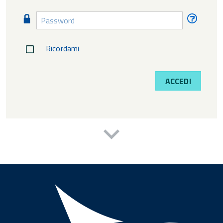
diment
Password
Passw
diment
Ricordami
ACCEDI