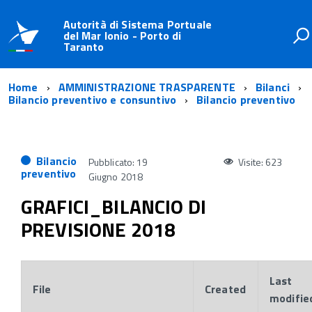
Autorità di Sistema Portuale
del Mar Ionio - Porto di
Taranto
Home
AMMINISTRAZIONE TRASPARENTE
Bilanci
Bilancio preventivo e consuntivo
Bilancio preventivo
Bilancio
Pubblicato: 19
Visite: 623
preventivo
Giugno 2018
GRAFICI_BILANCIO DI
PREVISIONE 2018
Last
File
Created
modifie