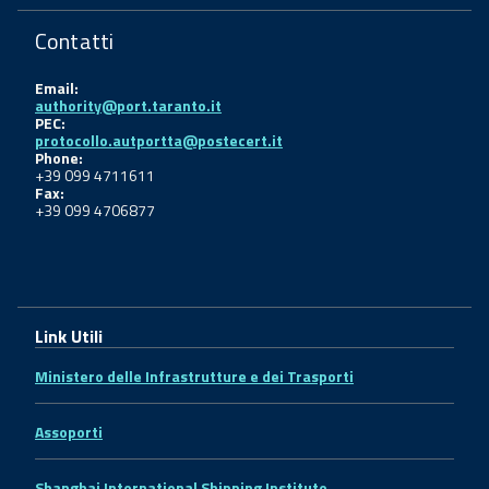
Contatti
Email:
authority@port.taranto.it
PEC:
protocollo.autportta@postecert.it
Phone:
+39 099 4711611
Fax:
+39 099 4706877
Link Utili
Ministero delle Infrastrutture e dei Trasporti
Assoporti
Shanghai International Shipping Institute