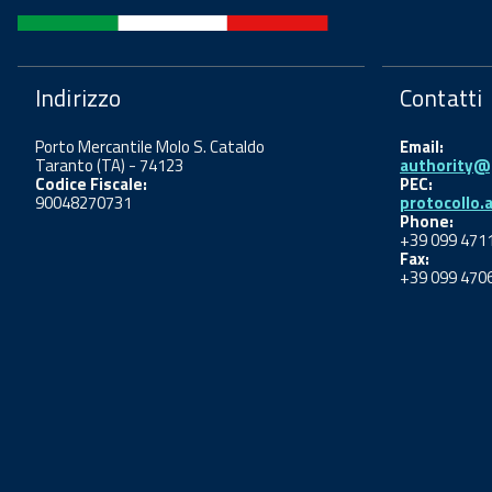
Indirizzo
Contatti
Porto Mercantile Molo S. Cataldo
Email:
Taranto (TA) - 74123
authority@p
Codice Fiscale:
PEC:
90048270731
protocollo.
Phone:
+39 099 471
Fax:
+39 099 470