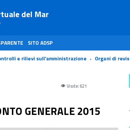
rtuale del Mar
o
SPARENTE
SITO ADSP
ntrolli e rilievi sull'amministrazione
Organi di revi
Visite: 621
ONTO GENERALE 2015