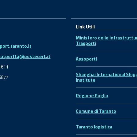
Link Utili
Ministero delle Infrastruttu
Trasporti
ort.taranto.it
autportta@postecert.it
Assoporti
1611
Shanghai International Ship
6877
Institute
Regione Puglia
Comune di Taranto
Taranto logistica