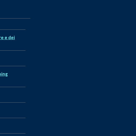
re e dei
ping