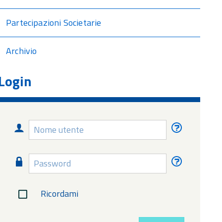
Partecipazioni Societarie
Archivio
Login
Nome
Nome
utente
utente
dimentica
Password
Password
dimentica
Ricordami