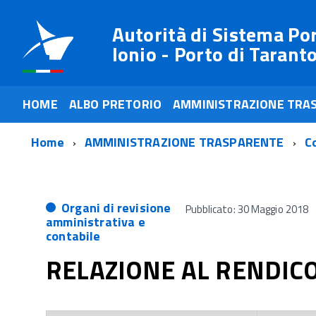
Autorità di Sistema Po
Ionio - Porto di Tarant
HOME
ALBO PRETORIO
AMMINISTRAZIONE TRA
Home
AMMINISTRAZIONE TRASPARENTE
Co
Organi di revisione
Pubblicato: 30 Maggio 2018
amministrativa e
contabile
RELAZIONE AL RENDIC