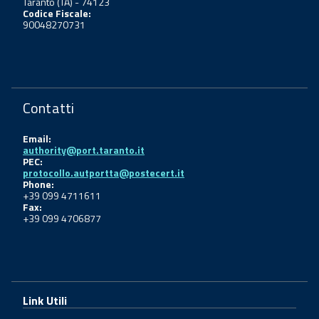
Taranto (TA) - 74123
Codice Fiscale:
90048270731
Contatti
Email:
authority@port.taranto.it
PEC:
protocollo.autportta@postecert.it
Phone:
+39 099 4711611
Fax:
+39 099 4706877
Link Utili