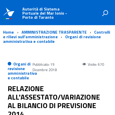
Autorità di Sistema
Portuale del Mar Ionio -
Porto di Taranto
Home
AMMINISTRAZIONE TRASPARENTE
Controlli
e rilievi sull'amministrazione
Organi di revisione
amministrativa e contabile
Organi di
Pubblicato: 19
Visite: 670
revisione
Dicembre 2018
amministrativa
e contabile
RELAZIONE
ALL'ASSESTATO/VARIAZIONE
AL BILANCIO DI PREVISIONE
2014