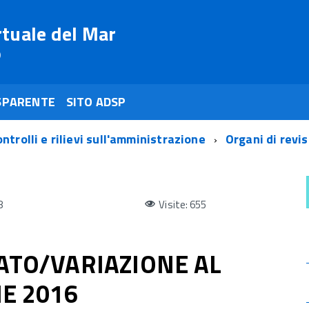
rtuale del Mar
o
SPARENTE
SITO ADSP
ntrolli e rilievi sull'amministrazione
Organi di revi
8
Visite: 655
ATO/VARIAZIONE AL
NE 2016