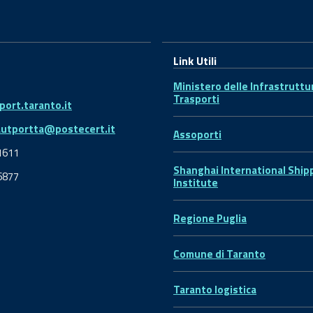
Link Utili
Ministero delle Infrastruttu
Trasporti
ort.taranto.it
autportta@postecert.it
Assoporti
1611
Shanghai International Ship
6877
Institute
Regione Puglia
Comune di Taranto
Taranto logistica