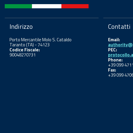
Indirizzo
Contatti
Porto Mercantile Molo S. Cataldo
Email:
Taranto (TA) - 74123
authority@p
Codice Fiscale:
PEC:
90048270731
protocollo.
Phone:
+39 099 471
Fax:
+39 099 470