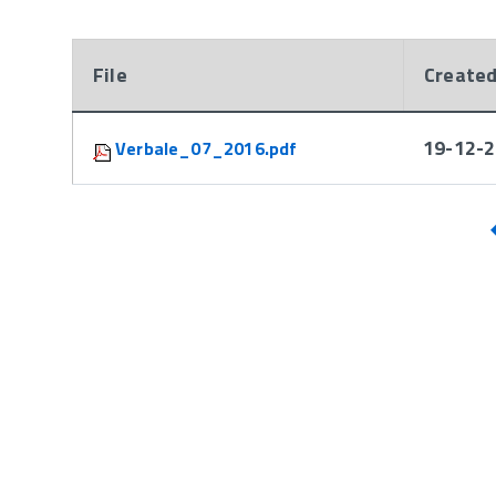
File
Create
Attachments:
19-12-2
Verbale_07_2016.pdf