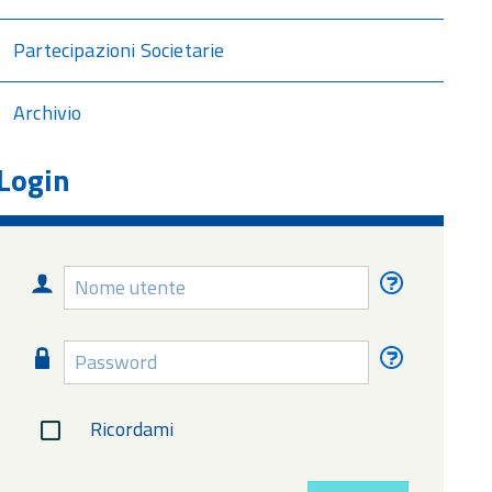
Partecipazioni Societarie
Archivio
Login
Nome
Nome
utente
utente
dimentica
Password
Password
dimentica
Ricordami