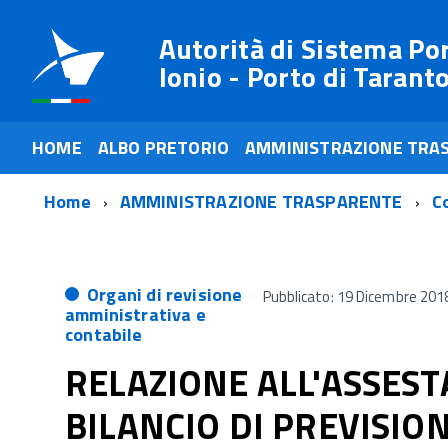
Autorità di Sistema Po
Ionio - Porto di Tarant
HOME
ALBO PRETORIO
AMMINISTRAZIONE TRA
Home
AMMINISTRAZIONE TRASPARENTE
Co
Organi di revisione
Pubblicato: 19 Dicembre 201
amministrativa e
contabile
RELAZIONE ALL'ASSEST
BILANCIO DI PREVISIO