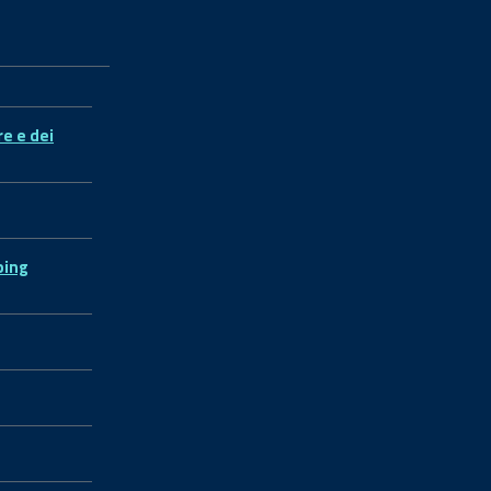
re e dei
ping