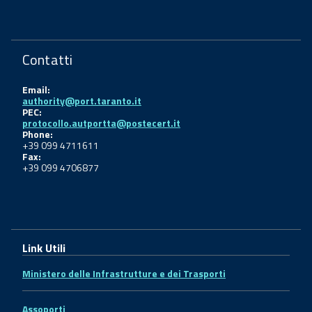
Contatti
Email:
authority@port.taranto.it
PEC:
protocollo.autportta@postecert.it
Phone:
+39 099 4711611
Fax:
+39 099 4706877
Link Utili
Ministero delle Infrastrutture e dei Trasporti
Assoporti