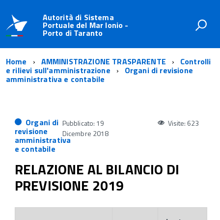
Autorità di Sistema
Portuale del Mar Ionio -
Porto di Taranto
Home
AMMINISTRAZIONE TRASPARENTE
Controlli
e rilievi sull'amministrazione
Organi di revisione
amministrativa e contabile
Organi di
Pubblicato: 19
Visite: 623
revisione
Dicembre 2018
amministrativa
e contabile
RELAZIONE AL BILANCIO DI
PREVISIONE 2019