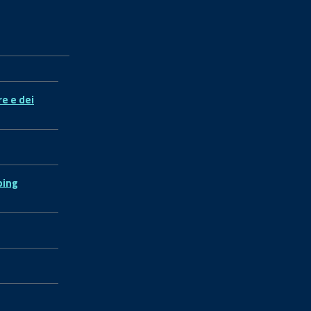
re e dei
ping