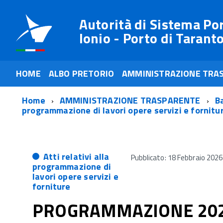
Autorità di Sistema Po
Ionio - Porto di Tarant
HOME
ALBO PRETORIO
AMMINISTRAZIONE TRA
Home
AMMINISTRAZIONE TRASPARENTE
Ba
programmazione di lavori opere servizi e fornitu
Atti relativi alla
Pubblicato: 18 Febbraio 2026
programmazione di
lavori opere servizi e
forniture
PROGRAMMAZIONE 202