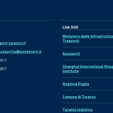
Link Utili
Ministero delle Infrastruttu
Trasporti
ort.taranto.it
autportta@postecert.it
Assoporti
1611
Shanghai International Ship
6877
Institute
Regione Puglia
Comune di Taranto
Taranto logistica