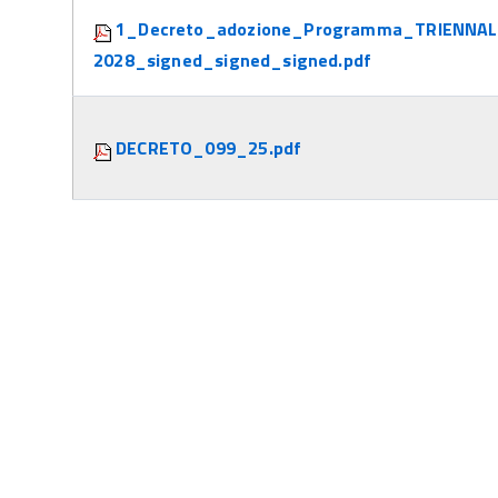
1_Decreto_adozione_Programma_TRIENNAL
2028_signed_signed_signed.pdf
DECRETO_099_25.pdf