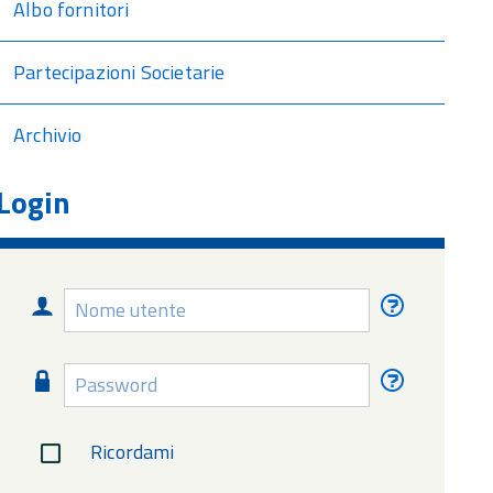
Albo fornitori
Partecipazioni Societarie
Archivio
Login
Nome
Nome
utente
utente
dimentica
Password
Password
dimentica
Ricordami