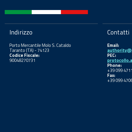
Indirizzo
Contatti
Porto Mercantile Molo S. Cataldo
Email:
Taranto (TA) - 74123
authority@p
Codice Fiscale:
PEC:
90048270731
protocollo.
Phone:
+39 099 471
Fax:
+39 099 470