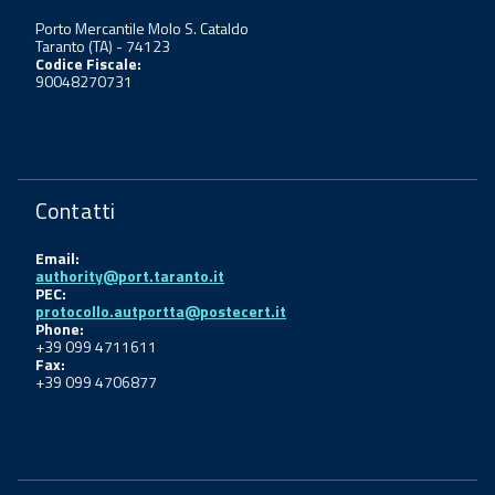
Porto Mercantile Molo S. Cataldo
Taranto (TA) - 74123
Codice Fiscale:
90048270731
Contatti
Email:
authority@port.taranto.it
PEC:
protocollo.autportta@postecert.it
Phone:
+39 099 4711611
Fax:
+39 099 4706877