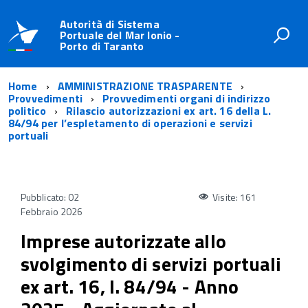
Autorità di Sistema
Portuale del Mar Ionio -
Porto di Taranto
Home
AMMINISTRAZIONE TRASPARENTE
Provvedimenti
Provvedimenti organi di indirizzo
politico
Rilascio autorizzazioni ex art. 16 della L.
84/94 per l’espletamento di operazioni e servizi
portuali
Pubblicato: 02
Visite: 161
Febbraio 2026
Imprese autorizzate allo
svolgimento di servizi portuali
ex art. 16, l. 84/94 - Anno