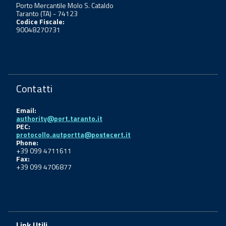
Porto Mercantile Molo S. Cataldo
Taranto (TA) - 74123
Codice Fiscale:
90048270731
Contatti
Email:
authority@port.taranto.it
PEC:
protocollo.autportta@postecert.it
Phone:
+39 099 4711611
Fax:
+39 099 4706877
Link Utili