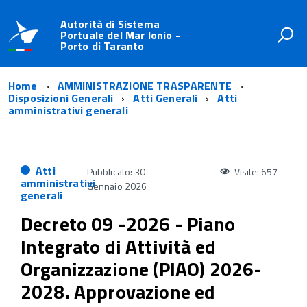
Autorità di Sistema
Portuale del Mar Ionio -
Porto di Taranto
Home
AMMINISTRAZIONE TRASPARENTE
Disposizioni Generali
Atti Generali
Atti
amministrativi generali
Atti
Pubblicato: 30
Visite: 657
amministrativi
Gennaio 2026
generali
Decreto 09 -2026 - Piano
Integrato di Attività ed
Organizzazione (PIAO) 2026-
2028. Approvazione ed