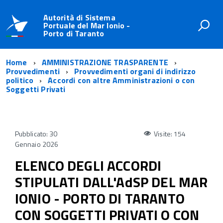
Autorità di Sistema
Portuale del Mar Ionio -
Porto di Taranto
Home
AMMINISTRAZIONE TRASPARENTE
Provvedimenti
Provvedimenti organi di indirizzo
politico
Accordi con altre Amministrazioni o con
Soggetti Privati
Pubblicato: 30
Visite: 154
Gennaio 2026
ELENCO DEGLI ACCORDI
STIPULATI DALL'AdSP DEL MAR
IONIO - PORTO DI TARANTO
CON SOGGETTI PRIVATI O CON