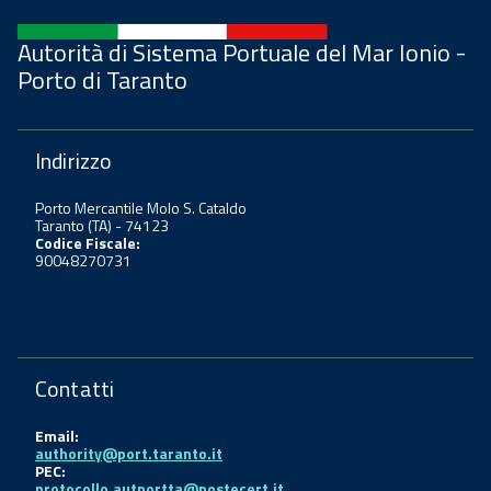
Autorità di Sistema Portuale del Mar Ionio -
Porto di Taranto
Indirizzo
Porto Mercantile Molo S. Cataldo
Taranto (TA) - 74123
Codice Fiscale:
90048270731
Contatti
Email:
authority@port.taranto.it
PEC:
protocollo.autportta@postecert.it