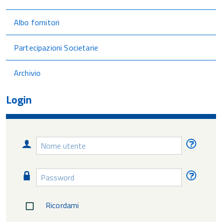
Albo fornitori
Partecipazioni Societarie
Archivio
Login
Nome
Nome
utente
utente
diment
Password
Passw
diment
Ricordami